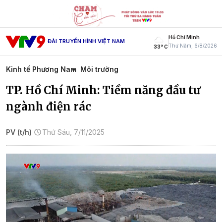
Hồ Chí Minh
ĐÀI TRUYỀN HÌNH VIỆT NAM
Thứ Năm, 6/8/2026
33° C
Kinh tế Phương Nam
Môi trường
TP. Hồ Chí Minh: Tiềm năng đầu tư
ngành điện rác
PV (t/h)
Thứ Sáu, 7/11/2025