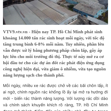
VTV9.vtv.vn - Hiện nay TP. Hồ Chí Minh phát sinh
khoảng 14.000 tấn rác sinh hoạt mỗi ngày, với tốc độ
tăng trung bình 6-8% mỗi năm. Tuy nhiên, phần lớn
vẫn được xử lý bằng phương pháp chôn lấp, gây áp
lực lớn cho môi trường đô thị. Thực tế này mở ra cơ
hội đầu tư cho các dự án đốt rác phát điện ứng dụng
công nghệ hiện đại, vừa giảm ô nhiễm, vừa tạo nguồn
năng lượng sạch cho thành phố.
Mỗi ngày, nhiều xe rác được chở về các bãi chôn lấp, ít
ai ngờ, chính nguồn rác khổng lồ ấy lại mở ra hướng đi
mới - biến rác thành năng lượng. Với lượng rác dồi dào
và chính sách khuyến khích rõ ràng, TP. Hồ Chí Minh