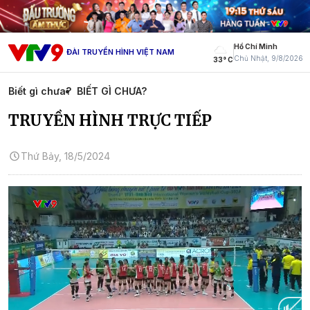
Hồ Chí Minh
ĐÀI TRUYỀN HÌNH VIỆT NAM
Chủ Nhật, 9/8/2026
33° C
Biết gì chưa?
BIẾT GÌ CHƯA?
TRUYỀN HÌNH TRỰC TIẾP
Thứ Bảy, 18/5/2024