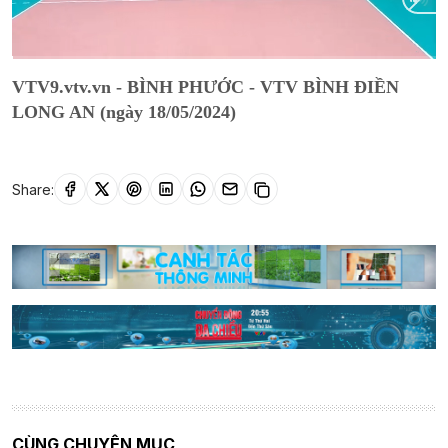
Current
0:02
/
Duration
1:33:05
VTV9.vtv.vn - BÌNH PHƯỚC - VTV BÌNH ĐIỀN
Time
LONG AN (ngày 18/05/2024)
Share:
CÙNG CHUYÊN MỤC