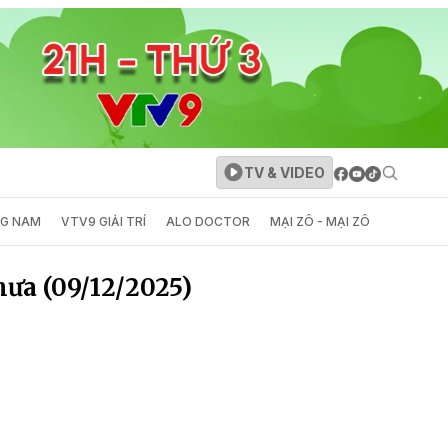
TV & VIDEO
NG NAM
VTV9 GIẢI TRÍ
ALO DOCTOR
MẠI ZÔ - MẠI ZÔ
chưa (09/12/2025)