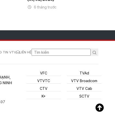
6 tháng trước
 TIN VTV
LIÊN HỆ
VFC
TVAd
HẠNH,
VTVTC
VTV Broadcom
G NINH
CTV
VTV Cab
K+
SCTV
897