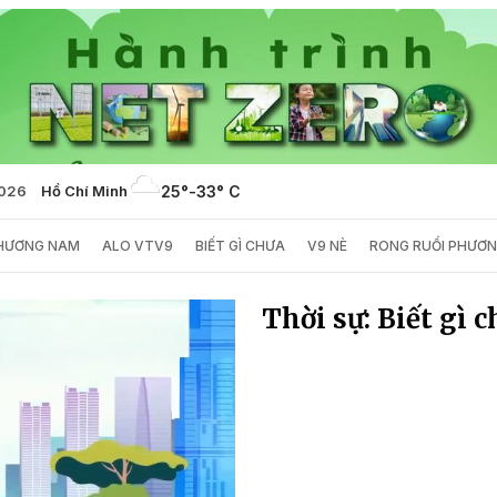
2026
Hồ Chí Minh
25°
-
33° C
PHƯƠNG NAM
ALO VTV9
BIẾT GÌ CHƯA
V9 NÈ
RONG RUỔI PHƯƠ
Thời sự: Biết gì 