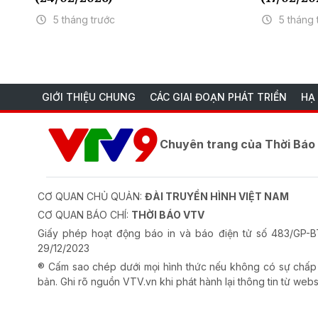
5 tháng trước
5 tháng 
GIỚI THIỆU CHUNG
CÁC GIAI ĐOẠN PHÁT TRIỂN
HẠ
Chuyên trang của Thời Bá
CƠ QUAN CHỦ QUẢN:
ĐÀI TRUYỀN HÌNH VIỆT NAM
CƠ QUAN BÁO CHÍ:
THỜI BÁO VTV
Giấy phép hoạt động báo in và báo điện tử số 483/GP
29/12/2023
® Cấm sao chép dưới mọi hình thức nếu không có sự chấp
bản. Ghi rõ nguồn VTV.vn khi phát hành lại thông tin từ webs