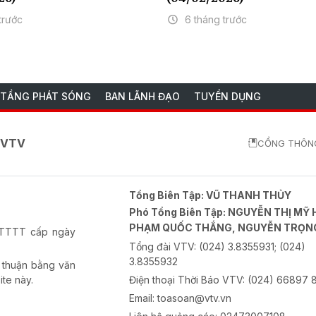
trước
6 tháng trước
 TẦNG PHÁT SÓNG
BAN LÃNH ĐẠO
TUYỂN DỤNG
o VTV
CỔNG THÔNG
Tổng Biên Tập:
VŨ THANH THỦY
Phó Tổng Biên Tập:
NGUYỄN THỊ MỸ 
PHẠM QUỐC THẮNG, NGUYỄN TRỌN
-BTTTT cấp ngày
Tổng đài VTV:
(024) 3.8355931; (024)
3.8355932
 thuận bằng văn
ite này.
Điện thoại Thời Báo VTV:
(024) 66897 
Email:
toasoan@vtv.vn