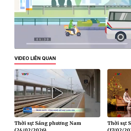
Current
0:02
/
Duration
30:14
VIDEO LIÊN QUAN
Time
Thời sự: Sáng phương Nam
Thời sự:
(24/02/2026)
(17/02/20