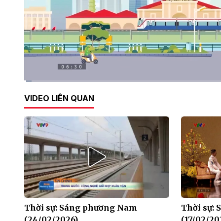
Current
0:11
/
Duration
28:32
VIDEO LIÊN QUAN
Time
Thời sự: Sáng phương Nam
Thời sự:
(24/02/2026)
(17/02/20