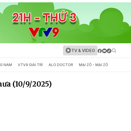
TV & VIDEO
NG NAM
VTV9 GIẢI TRÍ
ALO DOCTOR
MẠI ZÔ - MẠI ZÔ
chưa (10/9/2025)