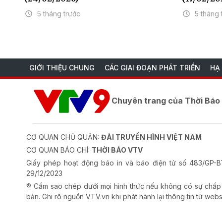
5 tháng trước
5 tháng 
GIỚI THIỆU CHUNG
CÁC GIAI ĐOẠN PHÁT TRIỂN
HẠ
Chuyên trang của Thời Bá
CƠ QUAN CHỦ QUẢN:
ĐÀI TRUYỀN HÌNH VIỆT NAM
CƠ QUAN BÁO CHÍ:
THỜI BÁO VTV
Giấy phép hoạt động báo in và báo điện tử số 483/GP
29/12/2023
® Cấm sao chép dưới mọi hình thức nếu không có sự chấp
bản. Ghi rõ nguồn VTV.vn khi phát hành lại thông tin từ webs