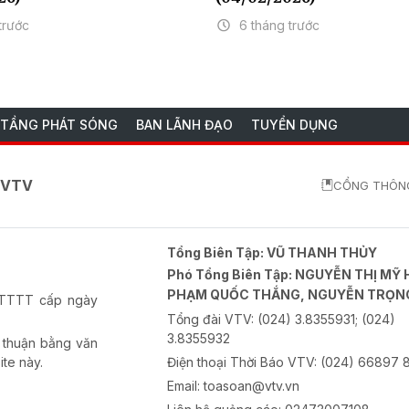
trước
6 tháng trước
 TẦNG PHÁT SÓNG
BAN LÃNH ĐẠO
TUYỂN DỤNG
o VTV
CỔNG THÔNG
Tổng Biên Tập:
VŨ THANH THỦY
Phó Tổng Biên Tập:
NGUYỄN THỊ MỸ 
PHẠM QUỐC THẮNG, NGUYỄN TRỌN
-BTTTT cấp ngày
Tổng đài VTV:
(024) 3.8355931; (024)
3.8355932
 thuận bằng văn
ite này.
Điện thoại Thời Báo VTV:
(024) 66897 
Email:
toasoan@vtv.vn