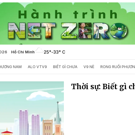
2026
Hồ Chí Minh
25°
-
33° C
PHƯƠNG NAM
ALO VTV9
BIẾT GÌ CHƯA
V9 NÈ
RONG RUỔI PHƯƠ
Thời sự: Biết gì 