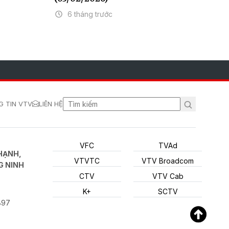
6 tháng trước
 TIN VTV
LIÊN HỆ
VFC
TVAd
HẠNH,
VTVTC
VTV Broadcom
G NINH
CTV
VTV Cab
K+
SCTV
897