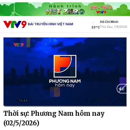
Hồ Chí Minh
ĐÀI TRUYỀN HÌNH VIỆT NAM
Thứ Sáu, 7/8/2026
33° C
Current
0:12
/
Duration
30:51
Thời sự: Phương Nam hôm nay
Time
(02/5/2026)