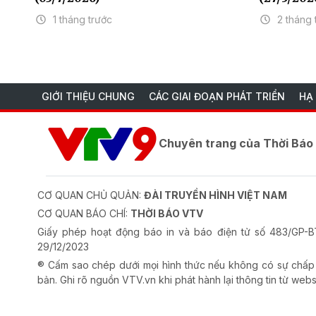
1 tháng trước
2 tháng 
GIỚI THIỆU CHUNG
CÁC GIAI ĐOẠN PHÁT TRIỂN
HẠ
Chuyên trang của Thời Bá
CƠ QUAN CHỦ QUẢN:
ĐÀI TRUYỀN HÌNH VIỆT NAM
CƠ QUAN BÁO CHÍ:
THỜI BÁO VTV
Giấy phép hoạt động báo in và báo điện tử số 483/GP
29/12/2023
® Cấm sao chép dưới mọi hình thức nếu không có sự chấp
bản. Ghi rõ nguồn VTV.vn khi phát hành lại thông tin từ webs