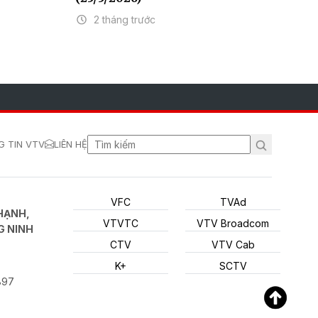
2 tháng trước
 TIN VTV
LIÊN HỆ
VFC
TVAd
HẠNH,
VTVTC
VTV Broadcom
G NINH
CTV
VTV Cab
K+
SCTV
897