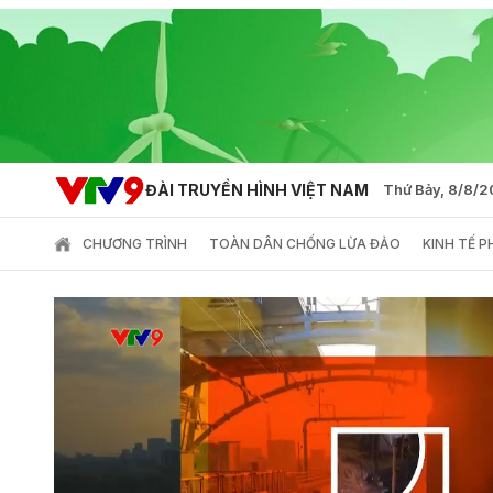
ĐÀI TRUYỀN HÌNH VIỆT NAM
Thứ Bảy, 8/8/
CHƯƠNG TRÌNH
TOÀN DÂN CHỐNG LỪA ĐẢO
KINH TẾ 