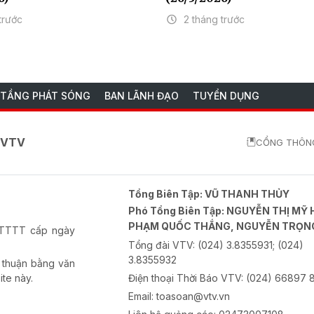
trước
2 tháng trước
 TẦNG PHÁT SÓNG
BAN LÃNH ĐẠO
TUYỂN DỤNG
o VTV
CỔNG THÔNG
Tổng Biên Tập:
VŨ THANH THỦY
Phó Tổng Biên Tập:
NGUYỄN THỊ MỸ 
PHẠM QUỐC THẮNG, NGUYỄN TRỌN
-BTTTT cấp ngày
Tổng đài VTV:
(024) 3.8355931; (024)
3.8355932
 thuận bằng văn
ite này.
Điện thoại Thời Báo VTV:
(024) 66897 
Email:
toasoan@vtv.vn