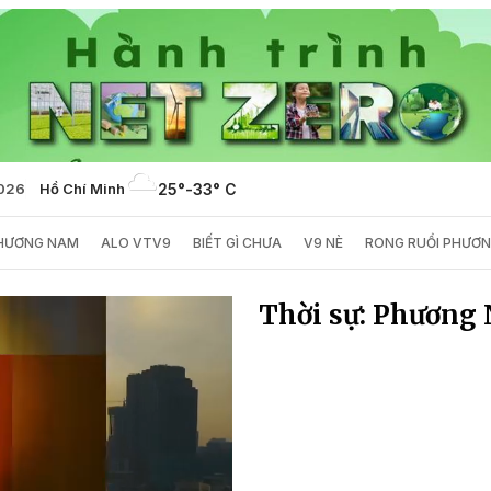
2026
Hồ Chí Minh
25°
-
33° C
PHƯƠNG NAM
ALO VTV9
BIẾT GÌ CHƯA
V9 NÈ
RONG RUỔI PHƯƠ
Thời sự: Phương