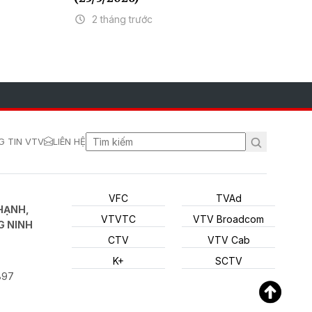
2 tháng trước
 TIN VTV
LIÊN HỆ
VFC
TVAd
HẠNH,
VTVTC
VTV Broadcom
G NINH
CTV
VTV Cab
K+
SCTV
897