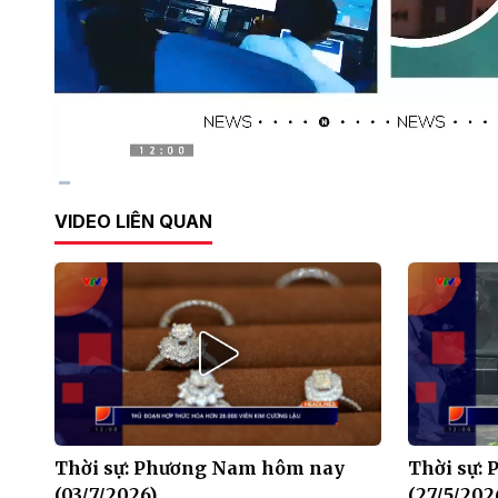
Current
0:11
/
Duration
30:01
VIDEO LIÊN QUAN
Time
Thời sự: Phương Nam hôm nay
Thời sự:
(03/7/2026)
(27/5/202