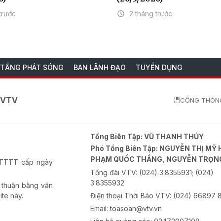
trước
2 tháng trước
 TẦNG PHÁT SÓNG
BAN LÃNH ĐẠO
TUYỂN DỤNG
o VTV
CỔNG THÔNG
Tổng Biên Tập:
VŨ THANH THỦY
Phó Tổng Biên Tập:
NGUYỄN THỊ MỸ 
PHẠM QUỐC THẮNG, NGUYỄN TRỌN
-BTTTT cấp ngày
Tổng đài VTV:
(024) 3.8355931; (024)
3.8355932
 thuận bằng văn
ite này.
Điện thoại Thời Báo VTV:
(024) 66897 
Email:
toasoan@vtv.vn