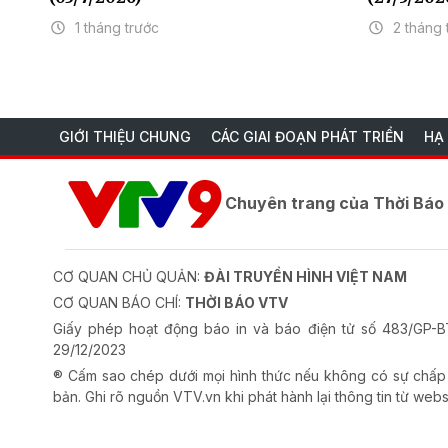
1 tháng trước
2 tháng 
GIỚI THIỆU CHUNG
CÁC GIAI ĐOẠN PHÁT TRIỂN
HẠ
Chuyên trang của Thời Bá
CƠ QUAN CHỦ QUẢN:
ĐÀI TRUYỀN HÌNH VIỆT NAM
CƠ QUAN BÁO CHÍ:
THỜI BÁO VTV
Giấy phép hoạt động báo in và báo điện tử số 483/GP
29/12/2023
® Cấm sao chép dưới mọi hình thức nếu không có sự chấp
bản. Ghi rõ nguồn VTV.vn khi phát hành lại thông tin từ webs