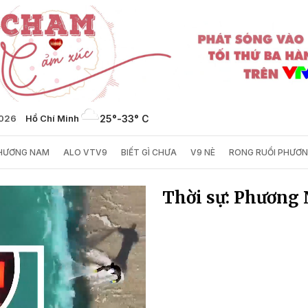
2026
Hồ Chí Minh
25°
-
33° C
PHƯƠNG NAM
ALO VTV9
BIẾT GÌ CHƯA
V9 NÈ
RONG RUỔI PHƯƠ
Thời sự: Phương