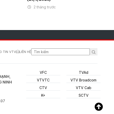
2 tháng trước
 TIN VTV
LIÊN HỆ
VFC
TVAd
HẠNH,
VTVTC
VTV Broadcom
G NINH
CTV
VTV Cab
K+
SCTV
897