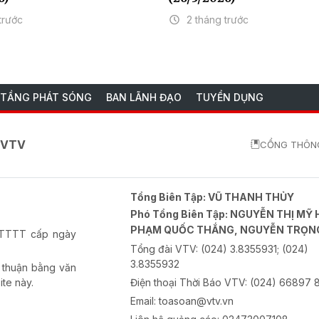
trước
2 tháng trước
 TẦNG PHÁT SÓNG
BAN LÃNH ĐẠO
TUYỂN DỤNG
o VTV
CỔNG THÔNG
Tổng Biên Tập:
VŨ THANH THỦY
Phó Tổng Biên Tập:
NGUYỄN THỊ MỸ 
PHẠM QUỐC THẮNG, NGUYỄN TRỌN
-BTTTT cấp ngày
Tổng đài VTV:
(024) 3.8355931; (024)
3.8355932
 thuận bằng văn
ite này.
Điện thoại Thời Báo VTV:
(024) 66897 
Email:
toasoan@vtv.vn