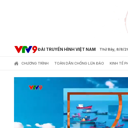
ĐÀI TRUYỀN HÌNH VIỆT NAM
Thứ Bảy, 8/8/
CHƯƠNG TRÌNH
TOÀN DÂN CHỐNG LỪA ĐẢO
KINH TẾ 