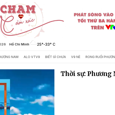
2026
Hồ Chí Minh
25°
-
33° C
PHƯƠNG NAM
ALO VTV9
BIẾT GÌ CHƯA
V9 NÈ
RONG RUỔI PHƯƠ
Thời sự: Phương