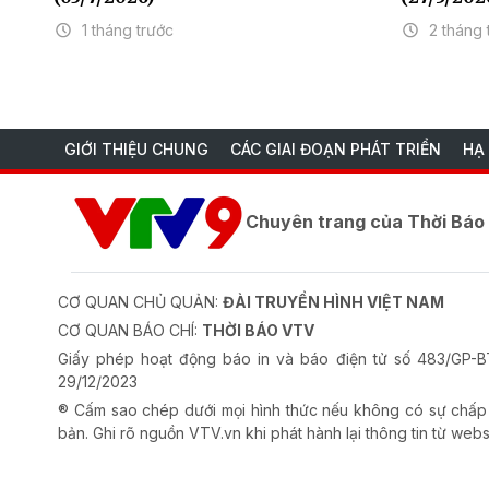
1 tháng trước
2 tháng 
GIỚI THIỆU CHUNG
CÁC GIAI ĐOẠN PHÁT TRIỂN
HẠ
Chuyên trang của Thời Bá
CƠ QUAN CHỦ QUẢN:
ĐÀI TRUYỀN HÌNH VIỆT NAM
CƠ QUAN BÁO CHÍ:
THỜI BÁO VTV
Giấy phép hoạt động báo in và báo điện tử số 483/GP
29/12/2023
® Cấm sao chép dưới mọi hình thức nếu không có sự chấp
bản. Ghi rõ nguồn VTV.vn khi phát hành lại thông tin từ webs