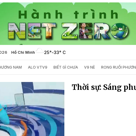
2026
Hồ Chí Minh
25°
-
33° C
PHƯƠNG NAM
ALO VTV9
BIẾT GÌ CHƯA
V9 NÈ
RONG RUỔI PHƯƠ
Thời sự: Sáng ph