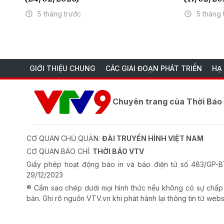
5 tháng trước
5 tháng 
GIỚI THIỆU CHUNG
CÁC GIAI ĐOẠN PHÁT TRIỂN
HẠ
Chuyên trang của Thời Bá
CƠ QUAN CHỦ QUẢN:
ĐÀI TRUYỀN HÌNH VIỆT NAM
CƠ QUAN BÁO CHÍ:
THỜI BÁO VTV
Giấy phép hoạt động báo in và báo điện tử số 483/GP
29/12/2023
® Cấm sao chép dưới mọi hình thức nếu không có sự chấp
bản. Ghi rõ nguồn VTV.vn khi phát hành lại thông tin từ webs