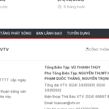
trước
6 tháng trước
 TẦNG PHÁT SÓNG
BAN LÃNH ĐẠO
TUYỂN DỤNG
o VTV
CỔNG THÔNG
Tổng Biên Tập:
VŨ THANH THỦY
Phó Tổng Biên Tập:
NGUYỄN THỊ MỸ 
PHẠM QUỐC THẮNG, NGUYỄN TRỌN
-BTTTT cấp ngày
Tổng đài VTV:
(024) 3.8355931; (024)
3.8355932
 thuận bằng văn
ite này.
Điện thoại Thời Báo VTV:
(024) 66897 
Email:
toasoan@vtv.vn