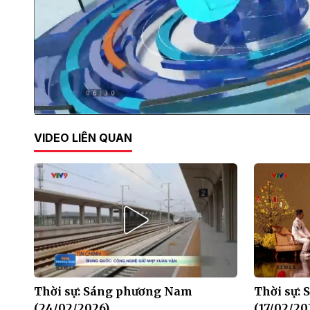
Current
0:02
/
Duration
28:38
VIDEO LIÊN QUAN
Time
Thời sự: Sáng phương Nam
Thời sự:
(24/02/2026)
(17/02/20