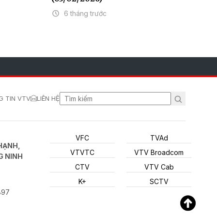
6 tháng trước
 TIN VTV
LIÊN HỆ
VFC
TVAd
HẠNH,
VTVTC
VTV Broadcom
G NINH
CTV
VTV Cab
K+
SCTV
897