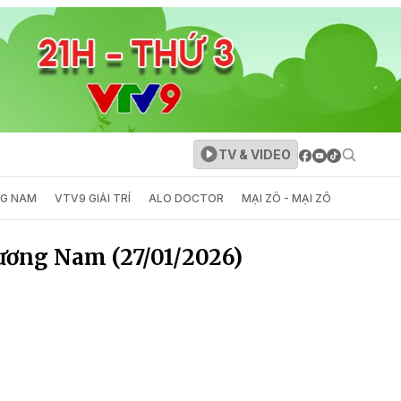
TV & VIDEO
NG NAM
VTV9 GIẢI TRÍ
ALO DOCTOR
MẠI ZÔ - MẠI ZÔ
ương Nam (27/01/2026)