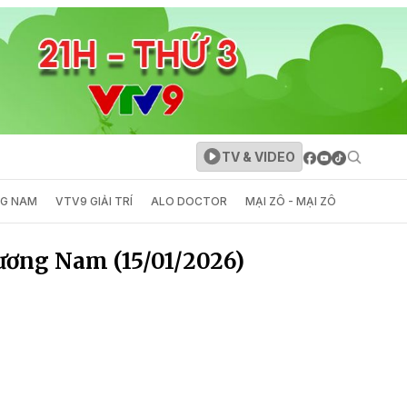
TV & VIDEO
NG NAM
VTV9 GIẢI TRÍ
ALO DOCTOR
MẠI ZÔ - MẠI ZÔ
ương Nam (15/01/2026)