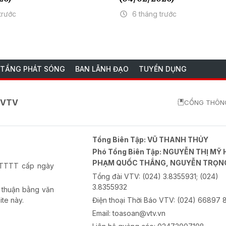
trước
6 tháng trước
 TẦNG PHÁT SÓNG
BAN LÃNH ĐẠO
TUYỂN DỤNG
o VTV
CỔNG THÔNG
Tổng Biên Tập:
VŨ THANH THỦY
Phó Tổng Biên Tập:
NGUYỄN THỊ MỸ 
PHẠM QUỐC THẮNG, NGUYỄN TRỌN
-BTTTT cấp ngày
Tổng đài VTV:
(024) 3.8355931; (024)
3.8355932
 thuận bằng văn
ite này.
Điện thoại Thời Báo VTV:
(024) 66897 
Email:
toasoan@vtv.vn