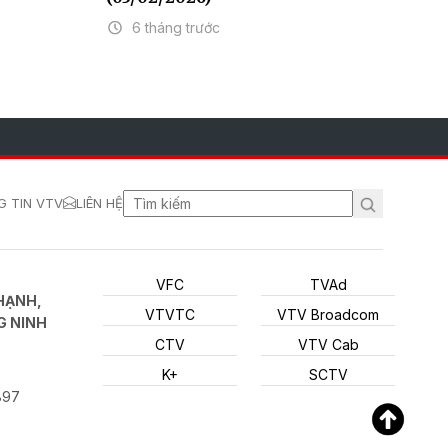
6 tháng trước
 TIN VTV
LIÊN HỆ
VFC
TVAd
HẠNH,
VTVTC
VTV Broadcom
G NINH
CTV
VTV Cab
K+
SCTV
897