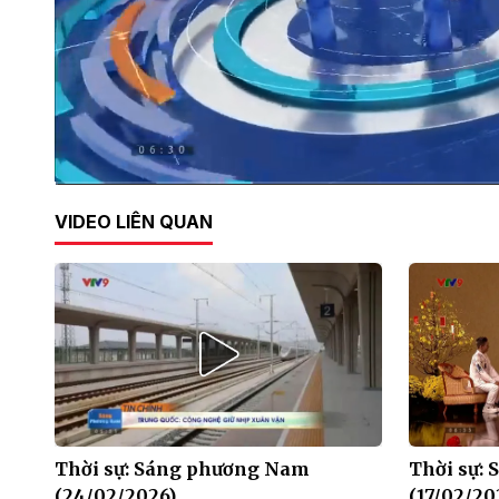
Current
0:02
/
Duration
29:39
VIDEO LIÊN QUAN
Time
Thời sự: Sáng phương Nam
Thời sự:
(24/02/2026)
(17/02/20