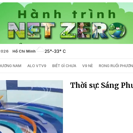
/2026
Hồ Chí Minh
25°
-
33° C
PHƯƠNG NAM
ALO VTV9
BIẾT GÌ CHƯA
V9 NÈ
RONG RUỔI PHƯƠ
Thời sự: Sáng Ph