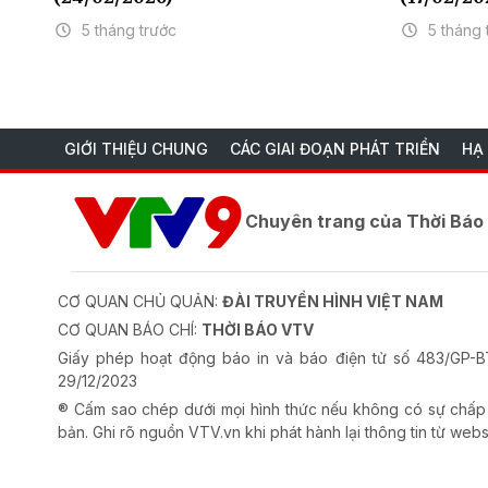
5 tháng trước
5 tháng 
GIỚI THIỆU CHUNG
CÁC GIAI ĐOẠN PHÁT TRIỂN
HẠ
Chuyên trang của Thời Bá
CƠ QUAN CHỦ QUẢN:
ĐÀI TRUYỀN HÌNH VIỆT NAM
CƠ QUAN BÁO CHÍ:
THỜI BÁO VTV
Giấy phép hoạt động báo in và báo điện tử số 483/GP
29/12/2023
® Cấm sao chép dưới mọi hình thức nếu không có sự chấp
bản. Ghi rõ nguồn VTV.vn khi phát hành lại thông tin từ webs