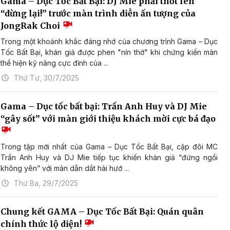
Gama – Dục Tốc Bất Bại: DJ Mie phải thốt lên
“dừng lại!” trước màn trình diễn ấn tượng của
JongRak Choi
Trong một khoảnh khắc đáng nhớ của chương trình Gama – Dục
Tốc Bất Bại, khán giả được phen "nín thở" khi chứng kiến màn
thể hiện kỹ năng cực đỉnh của ...
Thứ Tư, 30/7/2025
Gama – Dục tốc bất bại: Trần Anh Huy và DJ Mie
“gây sốt” với màn giới thiệu khách mời cực bá đạo
Trong tập mới nhất của Gama – Dục Tốc Bất Bại, cặp đôi MC
Trần Anh Huy và DJ Mie tiếp tục khiến khán giả “đứng ngồi
không yên” với màn dẫn dắt hài hướ ...
Thứ Ba, 29/7/2025
Chung kết GAMA – Dục Tốc Bất Bại: Quán quân
chính thức lộ diện!