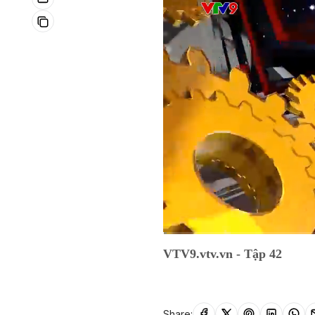
Current
0:01
/
Duration
18:32
VTV9.vtv.vn - Tập 42
Time
Share: