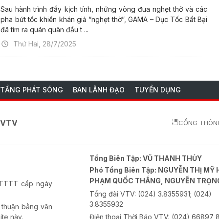
Sau hành trình đầy kịch tính, những vòng đua nghẹt thở và các
pha bứt tốc khiến khán giả “nghẹt thở”, GAMA – Dục Tốc Bất Bại
đã tìm ra quán quân đầu t ...
Thứ Hai, 28/7/2025
 TẦNG PHÁT SÓNG
BAN LÃNH ĐẠO
TUYỂN DỤNG
o VTV
CỔNG THÔNG
Tổng Biên Tập:
VŨ THANH THỦY
Phó Tổng Biên Tập:
NGUYỄN THỊ MỸ 
PHẠM QUỐC THẮNG, NGUYỄN TRỌN
-BTTTT cấp ngày
Tổng đài VTV:
(024) 3.8355931; (024)
3.8355932
 thuận bằng văn
ite này.
Điện thoại Thời Báo VTV:
(024) 66897 