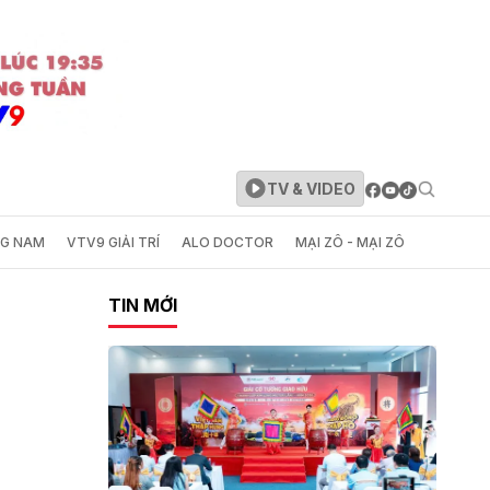
TV & VIDEO
NG NAM
VTV9 GIẢI TRÍ
ALO DOCTOR
MẠI ZÔ - MẠI ZÔ
TIN MỚI