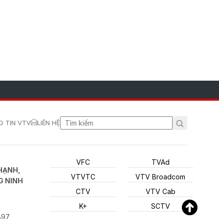
 TIN VTV
LIÊN HỆ
VFC
TVAd
HẠNH,
VTVTC
VTV Broadcom
G NINH
CTV
VTV Cab
K+
SCTV
897