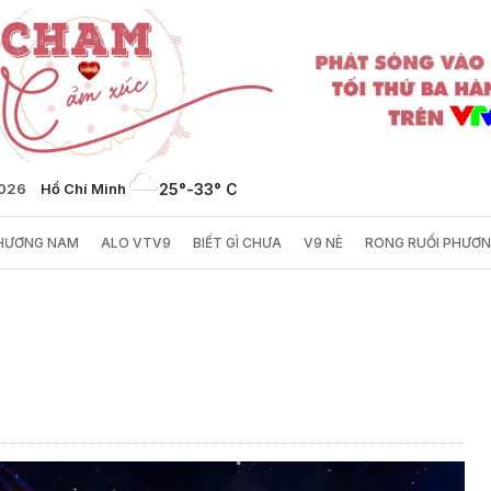
2026
Hồ Chí Minh
25°
-
33° C
PHƯƠNG NAM
ALO VTV9
BIẾT GÌ CHƯA
V9 NÈ
RONG RUỔI PHƯƠ