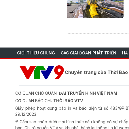
GIỚI THIỆU CHUNG
CÁC GIAI ĐOẠN PHÁT TRIỂN
HẠ
Chuyên trang của Thời Bá
CƠ QUAN CHỦ QUẢN:
ĐÀI TRUYỀN HÌNH VIỆT NAM
CƠ QUAN BÁO CHÍ:
THỜI BÁO VTV
Giấy phép hoạt động báo in và báo điện tử số 483/GP
29/12/2023
® Cấm sao chép dưới mọi hình thức nếu không có sự chấp
bản. Ghi rõ nguồn VTV.vn khi phát hành lại thông tin từ webs