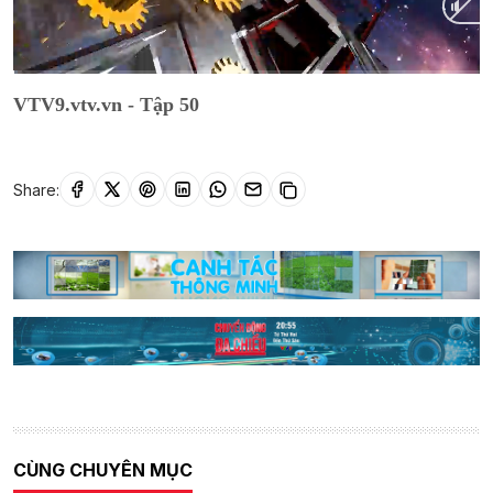
Current
0:02
/
Duration
19:10
VTV9.vtv.vn - Tập 50
Time
Share:
CÙNG CHUYÊN MỤC