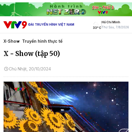
Hồ Chí Minh
ĐÀI TRUYỀN HÌNH VIỆT NAM
Thứ Sáu, 7/8/2026
33° C
X-Show
Truyền hình thực tế
X - Show (tập 50)
Chủ Nhật, 20/10/2024