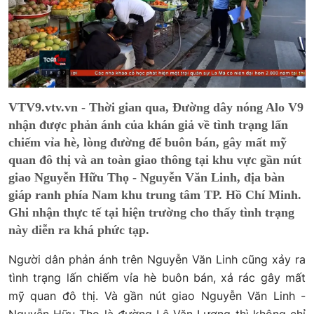
VTV9.vtv.vn - Thời gian qua, Đường dây nóng Alo V9
nhận được phản ánh của khán giả về tình trạng lấn
chiếm vỉa hè, lòng đường để buôn bán, gây mất mỹ
quan đô thị và an toàn giao thông tại khu vực gần nút
giao Nguyễn Hữu Thọ - Nguyễn Văn Linh, địa bàn
giáp ranh phía Nam khu trung tâm TP. Hồ Chí Minh.
Ghi nhận thực tế tại hiện trường cho thấy tình trạng
này diễn ra khá phức tạp.
Người dân phản ánh trên Nguyễn Văn Linh cũng xảy ra
tình trạng lấn chiếm vỉa hè buôn bán, xả rác gây mất
mỹ quan đô thị. Và gần nút giao Nguyễn Văn Linh -