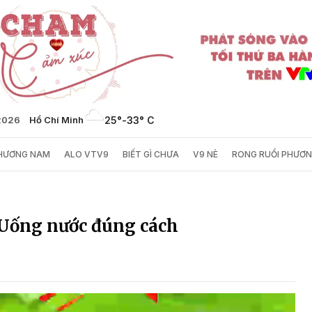
2026
Hồ Chí Minh
25°
-
33° C
PHƯƠNG NAM
ALO VTV9
BIẾT GÌ CHƯA
V9 NÈ
RONG RUỔI PHƯƠ
 Uống nước đúng cách