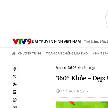
ĐÀI TRUYỀN HÌNH VIỆT NAM
Thứ Năm, 6/8/
CHƯƠNG TRÌNH
TOÀN DÂN CHỐNG LỪA ĐẢO
KINH TẾ 
Video
360° khoẻ - đẹp
360° Khỏe - Đẹp:
Thứ Ba, 29/7/2025