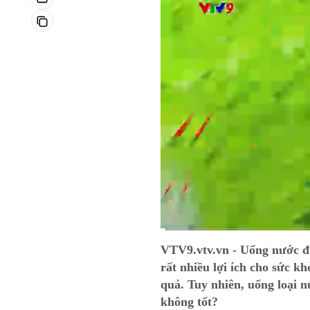
Current
0:09
/
Duration
14:33
VTV9.vtv.vn - Uống nước đủ
Time
rất nhiều lợi ích cho sức k
quả. Tuy nhiên, uống loại n
không tốt?