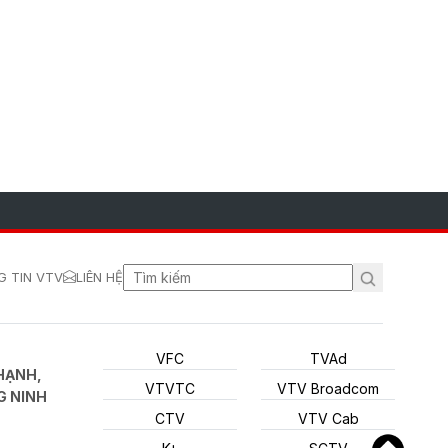
 TIN VTV
LIÊN HỆ
VFC
TVAd
HẠNH,
VTVTC
VTV Broadcom
G NINH
CTV
VTV Cab