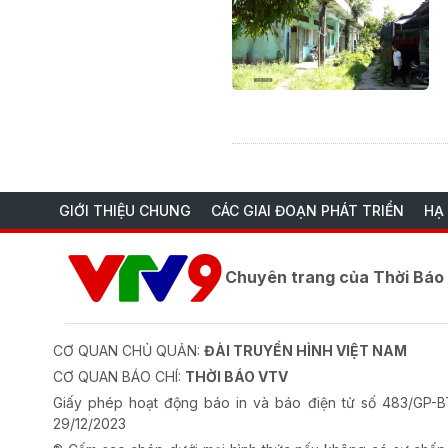
GIỚI THIỆU CHUNG
CÁC GIAI ĐOẠN PHÁT TRIỂN
HẠ
Chuyên trang của Thời Bá
CƠ QUAN CHỦ QUẢN:
ĐÀI TRUYỀN HÌNH VIỆT NAM
CƠ QUAN BÁO CHÍ:
THỜI BÁO VTV
Giấy phép hoạt động báo in và báo điện tử số 483/GP
29/12/2023