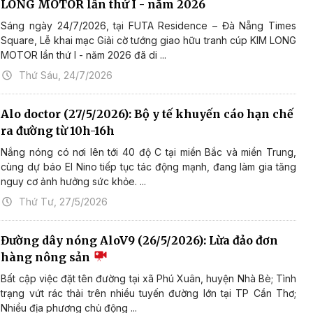
LONG MOTOR lần thứ I - năm 2026
Sáng ngày 24/7/2026, tại FUTA Residence – Đà Nẵng Times
Square, Lễ khai mạc Giải cờ tướng giao hữu tranh cúp KIM LONG
MOTOR lần thứ I - năm 2026 đã di ...
Thứ Sáu, 24/7/2026
Alo doctor (27/5/2026): Bộ y tế khuyến cáo hạn chế
ra đường từ 10h-16h
Nắng nóng có nơi lên tới 40 độ C tại miền Bắc và miền Trung,
cùng dự báo El Nino tiếp tục tác động mạnh, đang làm gia tăng
nguy cơ ảnh hưởng sức khỏe. ...
Thứ Tư, 27/5/2026
Đường dây nóng AloV9 (26/5/2026): Lừa đảo đơn
hàng nông sản
Bất cập việc đặt tên đường tại xã Phú Xuân, huyện Nhà Bè; Tình
trạng vứt rác thải trên nhiều tuyến đường lớn tại TP Cần Thơ;
Nhiều địa phương chủ động ...