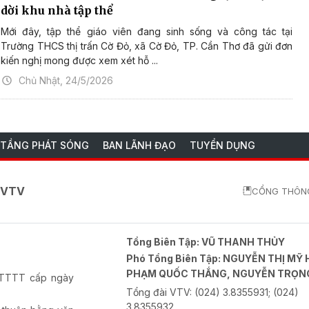
dời khu nhà tập thể
Mới đây, tập thể giáo viên đang sinh sống và công tác tại
Trường THCS thị trấn Cờ Đỏ, xã Cờ Đỏ, TP. Cần Thơ đã gửi đơn
kiến nghị mong được xem xét hỗ ...
Chủ Nhật, 24/5/2026
 TẦNG PHÁT SÓNG
BAN LÃNH ĐẠO
TUYỂN DỤNG
o VTV
CỔNG THÔNG
Tổng Biên Tập:
VŨ THANH THỦY
Phó Tổng Biên Tập:
NGUYỄN THỊ MỸ 
PHẠM QUỐC THẮNG, NGUYỄN TRỌN
-BTTTT cấp ngày
Tổng đài VTV:
(024) 3.8355931; (024)
3.8355932