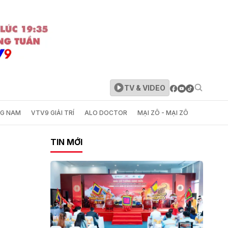
TV & VIDEO
NG NAM
VTV9 GIẢI TRÍ
ALO DOCTOR
MẠI ZÔ - MẠI ZÔ
TIN MỚI