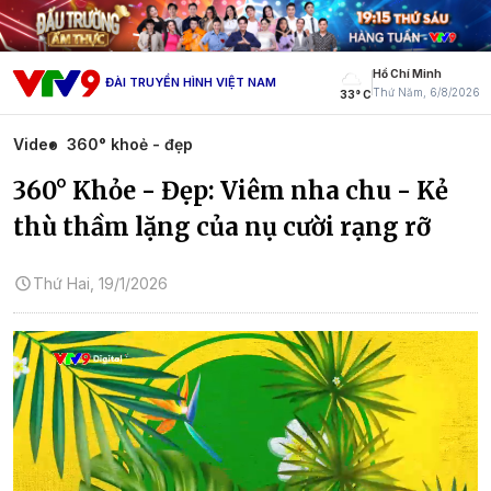
Hồ Chí Minh
ĐÀI TRUYỀN HÌNH VIỆT NAM
Thứ Năm, 6/8/2026
33° C
Video
360° khoẻ - đẹp
360° Khỏe - Đẹp: Viêm nha chu - Kẻ
thù thầm lặng của nụ cười rạng rỡ
Thứ Hai, 19/1/2026