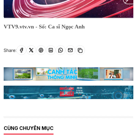
Current
0:01
/
Duration
1:04:30
VTV9.vtv.vn - Số: Ca sĩ Ngọc Anh
Time
Share:
CÙNG CHUYÊN MỤC