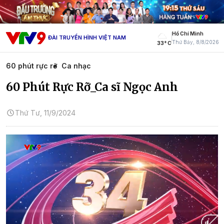
Hồ Chí Minh
ĐÀI TRUYỀN HÌNH VIỆT NAM
Thứ Bảy, 8/8/2026
33° C
60 phút rực rỡ
Ca nhạc
60 Phút Rực Rỡ_Ca sĩ Ngọc Anh
Thứ Tư, 11/9/2024