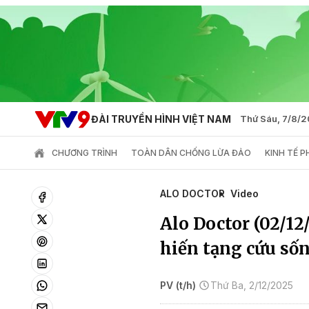
ĐÀI TRUYỀN HÌNH VIỆT NAM
Thứ Sáu, 7/8/
CHƯƠNG TRÌNH
TOÀN DÂN CHỐNG LỪA ĐẢO
KINH TẾ 
ALO DOCTOR
Video
Alo Doctor (02/12
hiến tạng cứu số
PV (t/h)
Thứ Ba, 2/12/2025