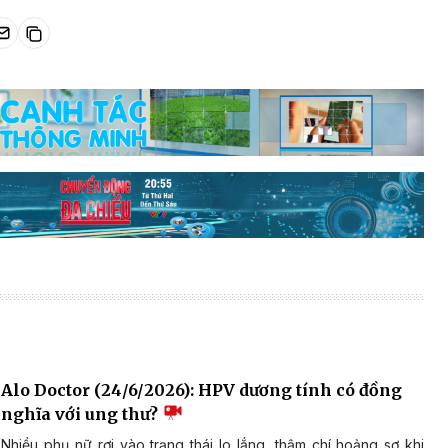
Alo Doctor (24/6/2026): HPV dương tính có đồng
nghĩa với ung thư?
Nhiều phụ nữ rơi vào trạng thái lo lắng, thậm chí hoảng sợ khi