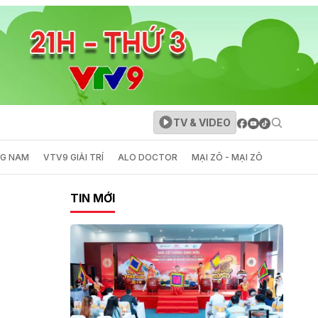
TV & VIDEO
NG NAM
VTV9 GIẢI TRÍ
ALO DOCTOR
MẠI ZÔ - MẠI ZÔ
TIN MỚI