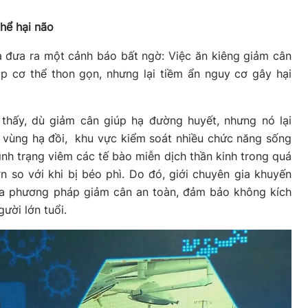
thể hại não
a đưa ra một cảnh báo bất ngờ: Việc ăn kiêng giảm cân
úp cơ thể thon gọn, nhưng lại tiềm ẩn nguy cơ gây hại
 thấy, dù giảm cân giúp hạ đường huyết, nhưng nó lại
i vùng hạ đồi, khu vực kiểm soát nhiều chức năng sống
ình trạng viêm các tế bào miễn dịch thần kinh trong quá
 so với khi bị béo phì. Do đó, giới chuyên gia khuyến
 ra phương pháp giảm cân an toàn, đảm bảo không kích
ười lớn tuổi.