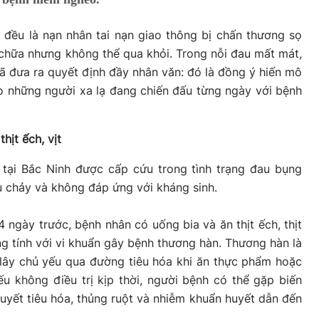
 đều là nạn nhân tai nạn giao thông bị chấn thương sọ
chữa nhưng không thể qua khỏi. Trong nỗi đau mất mát,
ã đưa ra quyết định đầy nhân văn: đó là đồng ý hiến mô
o những người xa lạ đang chiến đấu từng ngày với bệnh
hịt ếch, vịt
 tại Bắc Ninh được cấp cứu trong tình trạng đau bụng
iêu chảy và không đáp ứng với kháng sinh.
 ngày trước, bệnh nhân có uống bia và ăn thịt ếch, thịt
ng tính với vi khuẩn gây bệnh thương hàn. Thương hàn là
 lây chủ yếu qua đường tiêu hóa khi ăn thực phẩm hoặc
u không điều trị kịp thời, người bệnh có thể gặp biến
yết tiêu hóa, thủng ruột và nhiễm khuẩn huyết dẫn đến