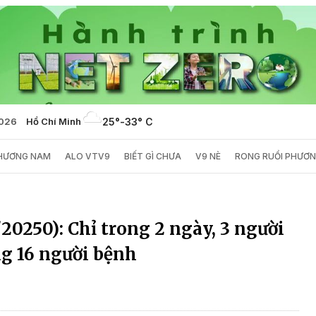
2026
Hồ Chí Minh
25°
-
33° C
PHƯƠNG NAM
ALO VTV9
BIẾT GÌ CHƯA
V9 NÈ
RONG RUỔI PHƯƠ
/20250): Chỉ trong 2 ngày, 3 người
ng 16 người bệnh