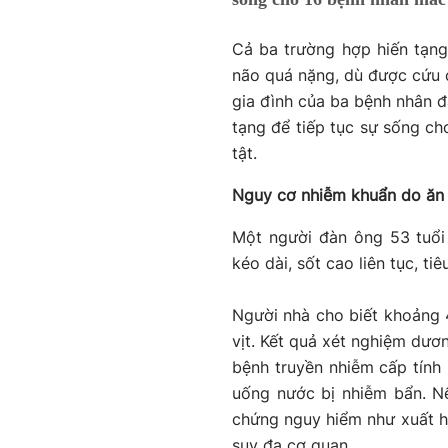
Cả ba trường hợp hiến tạng
não quá nặng, dù được cứu 
gia đình của ba bệnh nhân đ
tạng để tiếp tục sự sống ch
tật.
Nguy cơ nhiễm khuẩn do ăn t
Một người đàn ông 53 tuổi
kéo dài, sốt cao liên tục, t
Người nhà cho biết khoảng 4
vịt. Kết quả xét nghiệm dươ
bệnh truyền nhiễm cấp tính
uống nước bị nhiễm bẩn. Nế
chứng nguy hiểm như xuất hu
suy đa cơ quan.