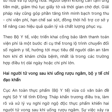
số hóa và tự động hóa. Người bệnh không cần tạm ứng
tiền mặt, giảm thủ tục giấy tờ và thời gian chờ đợi. Giải
pháp này cũng góp phần tăng tính minh bạch trong thu
- chi viện phí, hạn chế sai sót, đồng thời hỗ trợ cơ sở y
tế nâng cao hiệu quả quản lý và chất lượng phục vụ.
Theo Bộ Y tế, việc triển khai cổng bảo lãnh thanh toán
viện phí là một bước đi cụ thể trong lộ trình chuyển đổi
số ngành y tế, hướng tới mục tiêu để người dân an tâm
hơn khi đi khám chữa bệnh, nhất là trong các trường
hợp điều trị dài ngày hoặc chi phí lớn.
Hai người tử vong sau khi uống rượu ngâm, bộ y tế chỉ
đạo khẩn
Cục An toàn thực phẩm (Bộ Y tế) vừa có văn bản đề
nghị Sở Y tế tỉnh Đồng Tháp khẩn trương điều tra, làm
rõ và xử lý vụ nghi ngờ ngộ độc thực phẩm khiến hai
người tử vong sau khi uống rượu ngâm. Sự việc xảy ra