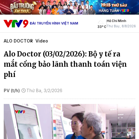
Hồ Chí Minh
ĐÀI TRUYỀN HÌNH VIỆT NAM
Thứ Bảy, 8/8/2026
33° C
ALO DOCTOR
Video
Alo Doctor (03/02/2026): Bộ y tế ra
mắt cổng bảo lãnh thanh toán viện
phí
PV (t/h)
Thứ Ba, 3/2/2026