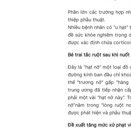
Phần lớn các trường hợp nh
thiệp phẫu thuật.
Nhiều bệnh nhân có "u hạt" 
đề sức khỏe nghiêm trọng d
được xác định chứa corticoi
Bé trai tắc ruột sau khi nuốt
Đây là “hạt nở” một loại đồ 
đường kính ban đầu chỉ kho
thể "trương nở" gấp "hàng 
trung ương đã tiếp nhận cấp
phải một vài "hạt nở này". T
nở”nằm trong "lòng ruột n
được phát hiện và phẫu thuật
Đề xuất tăng mức xử phạt v