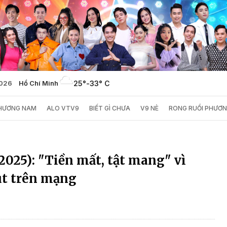
2026
Hồ Chí Minh
25°
-
33° C
PHƯƠNG NAM
ALO VTV9
BIẾT GÌ CHƯA
V9 NÈ
RONG RUỔI PHƯƠ
/2025): "Tiền mất, tật mang" vì
ut trên mạng