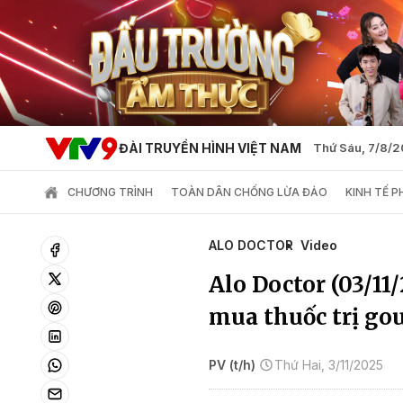
ĐÀI TRUYỀN HÌNH VIỆT NAM
Thứ Sáu, 7/8/
CHƯƠNG TRÌNH
TOÀN DÂN CHỐNG LỪA ĐẢO
KINH TẾ 
ALO DOCTOR
Video
Alo Doctor (03/11
mua thuốc trị go
PV (t/h)
Thứ Hai, 3/11/2025