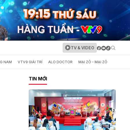
TV & VIDEO
NG NAM
VTV9 GIẢI TRÍ
ALO DOCTOR
MẠI ZÔ - MẠI ZÔ
TIN MỚI