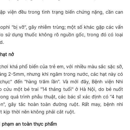
ập viện đều trong tình trạng biến chứng nặng, cần can
tophi "bị vỡ", gây nhiễm trùng; một số khác gặp các vấn
o sử dụng thuốc không rõ nguồn gốc, trong đó có loại
d.
 hạt nở
chơi khá phổ biến của trẻ em, với nhiều màu sắc sặc sỡ,
ảng 2-5mm, nhưng khi ngâm trong nước, các hạt này có
chục" đến "hàng trăm lần". Và mới đây, Bệnh viện Nhi
 cứu một bé trai "14 tháng tuổi" ở Hà Nội, do bé nuốt
rong quá trình phẫu thuật, các bác sĩ xác định có “4 hạt
on", gây tắc hoàn toàn đường ruột. Rất may, bệnh nhi
 kịp thời nên không phải cắt ruột.
i phạm an toàn thực phẩm