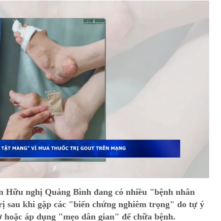
ện Hữu nghị Quảng Bình đang có nhiều "bệnh nhân
rị sau khi gặp các "biến chứng nghiêm trọng" do tự ý
ợ hoặc áp dụng "mẹo dân gian" để chữa bệnh.