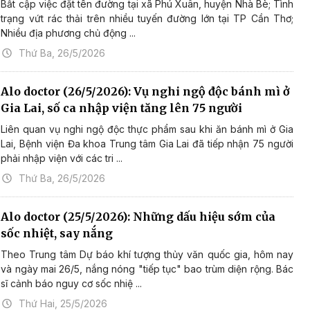
Bất cập việc đặt tên đường tại xã Phú Xuân, huyện Nhà Bè; Tình
trạng vứt rác thải trên nhiều tuyến đường lớn tại TP Cần Thơ;
Nhiều địa phương chủ động ...
Thứ Ba, 26/5/2026
Alo doctor (26/5/2026): Vụ nghi ngộ độc bánh mì ở
Gia Lai, số ca nhập viện tăng lên 75 người
Liên quan vụ nghi ngộ độc thực phẩm sau khi ăn bánh mì ở Gia
Lai, Bệnh viện Đa khoa Trung tâm Gia Lai đã tiếp nhận 75 người
phải nhập viện với các tri ...
Thứ Ba, 26/5/2026
Alo doctor (25/5/2026): Những dấu hiệu sớm của
sốc nhiệt, say nắng
Theo Trung tâm Dự báo khí tượng thủy văn quốc gia, hôm nay
và ngày mai 26/5, nắng nóng "tiếp tục" bao trùm diện rộng. Bác
sĩ cảnh báo nguy cơ sốc nhiệ ...
Thứ Hai, 25/5/2026