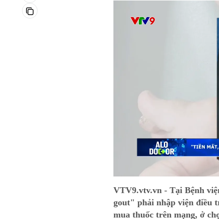
VTV9.vtv.vn - Tại Bệnh vi
gout" phải nhập viện điều t
mua thuốc trên mạng, ở ch