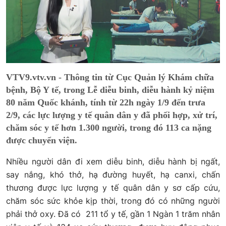
VTV9.vtv.vn - Thông tin từ Cục Quản lý Khám chữa
bệnh, Bộ Y tế, trong Lễ diễu binh, diễu hành kỷ niệm
80 năm Quốc khánh, tính từ 22h ngày 1/9 đến trưa
2/9, các lực lượng y tế quân dân y đã phối hợp, xử trí,
chăm sóc y tế hơn 1.300 người, trong đó 113 ca nặng
được chuyển viện.
Nhiều người dân đi xem diễu binh, diễu hành bị ngất,
say nắng, khó thở, hạ đường huyết, hạ canxi, chấn
thương được lực lượng y tế quân dân y sơ cấp cứu,
chăm sóc sức khỏe kịp thời, trong đó có những người
phải thở oxy. Đã có 211 tổ y tế, gần 1 Ngàn 1 trăm nhân