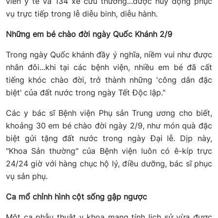
viên y tế và 134 xe cứu thương...được huy động phục
vụ trực tiếp trong lễ diễu binh, diễu hành.
Những em bé chào đời ngày Quốc Khánh 2/9
Trong ngày Quốc khánh đầy ý nghĩa, niềm vui như được
nhân đôi...khi tại các bệnh viện, nhiều em bé đã cất
tiếng khóc chào đời, trở thành những 'công dân đặc
biệt' của đất nước trong ngày Tết Độc lập."
Các y bác sĩ Bệnh viện Phụ sản Trung ương cho biết,
khoảng 30 em bé chào đời ngày 2/9, như món quà đặc
biệt gửi tặng đất nước trong ngày Đại lễ. Dịp này,
"Khoa Sản thường" của Bệnh viện luôn có ê-kíp trực
24/24 giờ với hàng chục hộ lý, điều dưỡng, bác sĩ phục
vụ sản phụ.
Ca mổ chỉnh hình cột sống gập ngược
Một ca phẫu thuật y khoa mang tính lịch sử vừa được