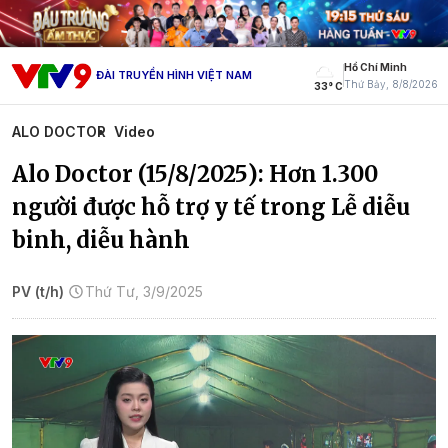
Hồ Chí Minh
ĐÀI TRUYỀN HÌNH VIỆT NAM
Thứ Bảy, 8/8/2026
33° C
ALO DOCTOR
Video
Alo Doctor (15/8/2025): Hơn 1.300
người được hỗ trợ y tế trong Lễ diễu
binh, diễu hành
PV (t/h)
Thứ Tư, 3/9/2025