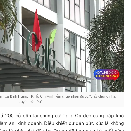
en, xã Bình Hưng, TP. Hồ Chí Minh vẫn chưa nhận được "giấy chứng nhận
quyền sở hữu"
số 200 hộ dân tại chung cư Calla Garden cũng gặp khó
làm ăn, kinh doanh. Điều khiến cư dân bức xúc là không
áng từ phía chủ đầu tư. Dự án đã bàn giao từ cuối năm