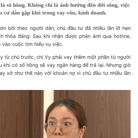
là sổ hồng. Không chỉ là ảnh hưởng đến đời sống, việc
u cư dân gặp khó trong vay vốn, kinh doanh.
n bởi theo người dân, chủ đầu tư đã nhiều lần lỡ hẹn
ch thỏa đáng. Sau khi nhận được phản ánh qua hotline,
vào cuộc tìm hiểu vụ việc.
ày từ chủ trước, chị Vy phải vay thêm một phần từ người
u khi có sổ hồng sẽ vay ngân hàng để trả lại. Nhưng giờ
ay xở như thế nào với khoản nợ vì chủ đầu tư nhiều lần