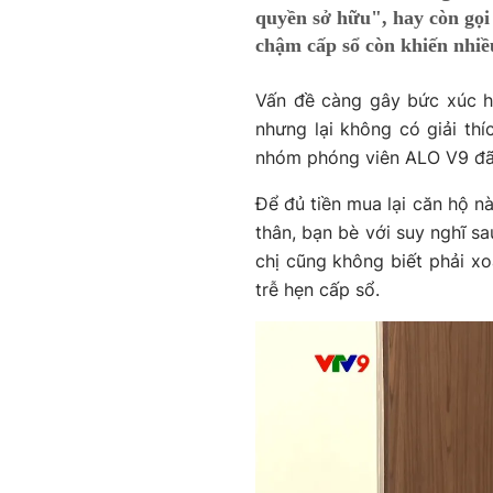
quyền sở hữu", hay còn gọi 
chậm cấp sổ còn khiến nhiề
Vấn đề càng gây bức xúc hơ
nhưng lại không có giải thí
nhóm phóng viên ALO V9 đã 
Để đủ tiền mua lại căn hộ n
thân, bạn bè với suy nghĩ sa
chị cũng không biết phải xo
trễ hẹn cấp sổ.