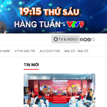
TV & VIDEO
NG NAM
VTV9 GIẢI TRÍ
ALO DOCTOR
MẠI ZÔ - MẠI ZÔ
TIN MỚI