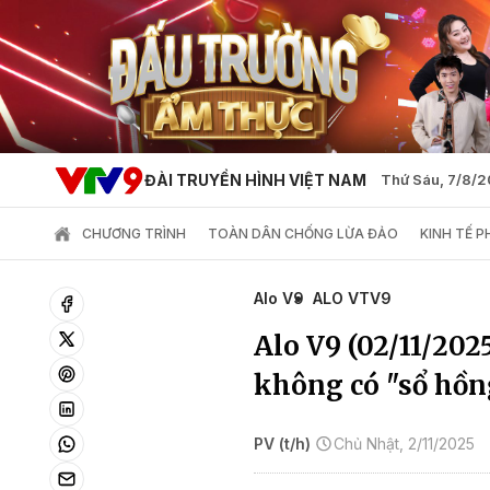
ĐÀI TRUYỀN HÌNH VIỆT NAM
Thứ Sáu, 7/8/
CHƯƠNG TRÌNH
TOÀN DÂN CHỐNG LỪA ĐẢO
KINH TẾ 
Alo V9
ALO VTV9
Alo V9 (02/11/202
không có "sổ hồn
PV (t/h)
Chủ Nhật, 2/11/2025