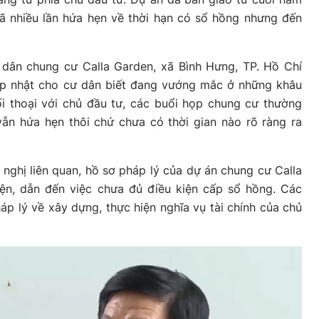
ã nhiều lần hứa hẹn về thời hạn có sổ hồng nhưng đến
ân chung cư Calla Garden, xã Bình Hưng, TP. Hồ Chí
ập nhật cho cư dân biết đang vướng mắc ở những khâu
i thoại với chủ đầu tư, các buổi họp chung cư thường
vẫn hứa hẹn thôi chứ chưa có thời gian nào rõ ràng ra
 nghị liên quan, hồ sơ pháp lý của dự án chung cư Calla
ện, dẫn đến việc chưa đủ điều kiện cấp sổ hồng. Các
p lý về xây dựng, thực hiện nghĩa vụ tài chính của chủ