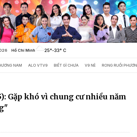
2026
Hồ Chí Minh
25°
-
33° C
PHƯƠNG NAM
ALO VTV9
BIẾT GÌ CHƯA
V9 NÈ
RONG RUỔI PHƯƠ
5): Gặp khó vì chung cư nhiều năm
g"