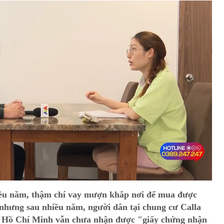
iều năm, thậm chí vay mượn khắp nơi để mua được
 nhưng sau nhiều năm, người dân tại chung cư Calla
 Hồ Chí Minh vẫn chưa nhận được "giấy chứng nhận