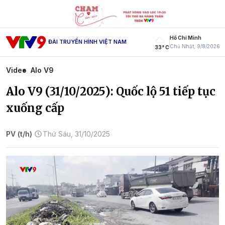
Hồ Chí Minh
ĐÀI TRUYỀN HÌNH VIỆT NAM
Chủ Nhật, 9/8/2026
33° C
Video
Alo V9
Alo V9 (31/10/2025): Quốc lộ 51 tiếp tục
xuống cấp
PV (t/h)
Thứ Sáu, 31/10/2025