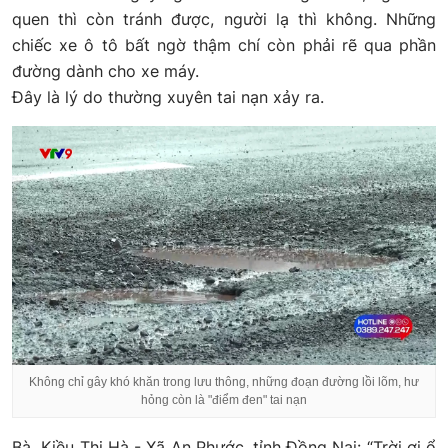
quen thì còn tránh được, người lạ thì không. Những
chiếc xe ô tô bất ngờ thậm chí còn phải rẽ qua phần
đường dành cho xe máy.
Đây là lý do thường xuyên tai nạn xảy ra.
Không chỉ gây khó khăn trong lưu thông, những đoạn đường lồi lõm, hư
hỏng còn là "điểm đen" tai nạn
Bà Kiều Thị Hà - Xã An Phước, tỉnh Đồng Nai: “Trời ơi ổ