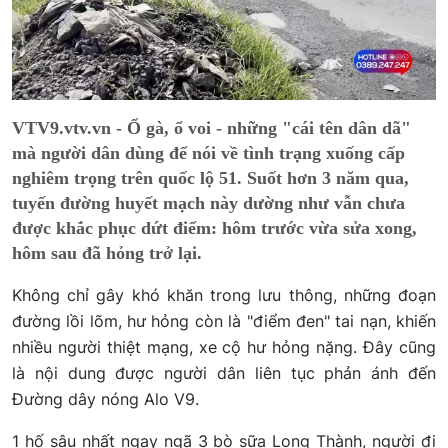
VTV9.vtv.vn - Ổ gà, ổ voi - những "cái tên dân dã"
mà người dân dùng để nói về tình trạng xuống cấp
nghiêm trọng trên quốc lộ 51. Suốt hơn 3 năm qua,
tuyến đường huyết mạch này dường như vẫn chưa
được khắc phục dứt điểm: hôm trước vừa sửa xong,
hôm sau đã hỏng trở lại.
Không chỉ gây khó khăn trong lưu thông, những đoạn
đường lồi lõm, hư hỏng còn là "điểm đen" tai nạn, khiến
nhiều người thiệt mạng, xe cộ hư hỏng nặng. Đây cũng
là nội dung được người dân liên tục phản ánh đến
Đường dây nóng Alo V9.
1 hố sâu nhất ngay ngã 3 bò sữa Long Thành, người đi