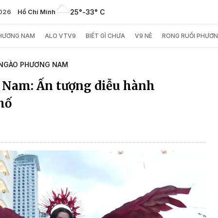
2026
Hồ Chí Minh
25°
-
33° C
PHƯƠNG NAM
ALO VTV9
BIẾT GÌ CHƯA
V9 NÈ
RONG RUỔI PHƯƠ
NGÀO PHƯƠNG NAM
 Nam: Ấn tượng diễu hành
hố