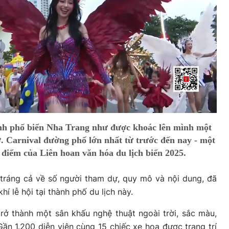
ành phố biển Nha Trang như được khoác lên mình một
ỡ. Carnival đường phố lớn nhất từ trước đến nay - một
điểm của Liên hoan văn hóa du lịch biển 2025.
tráng cả về số người tham dự, quy mô và nội dung, đã
í lễ hội tại thành phố du lịch này.
rở thành một sân khấu nghệ thuật ngoài trời, sắc màu,
Gần 1.200 diễn viên cùng 15 chiếc xe hoa được trang trí