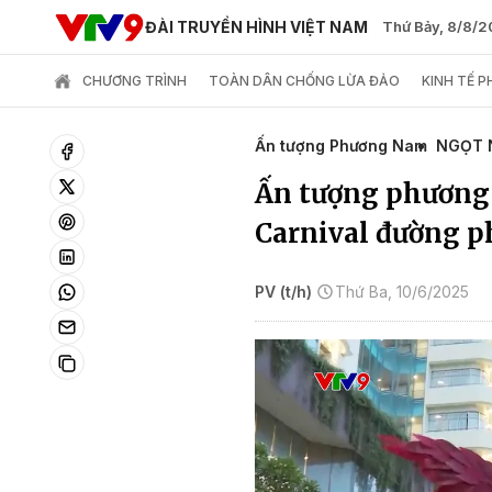
ĐÀI TRUYỀN HÌNH VIỆT NAM
Thứ Bảy, 8/8/
CHƯƠNG TRÌNH
TOÀN DÂN CHỐNG LỪA ĐẢO
KINH TẾ 
Ấn tượng Phương Nam
NGỌT 
Ấn tượng phương
Carnival đường p
PV (t/h)
Thứ Ba, 10/6/2025