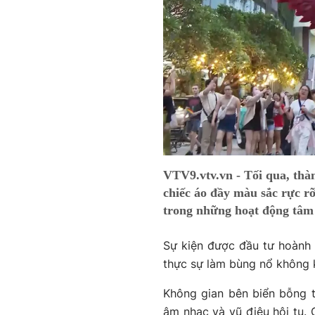
VTV9.vtv.vn - Tối qua, th
chiếc áo đầy màu sắc rực r
trong những hoạt động tâm 
Sự kiện được đầu tư hoành 
thực sự làm bùng nổ không kh
Không gian bên biển bỗng t
âm nhạc và vũ điệu hội tụ. 