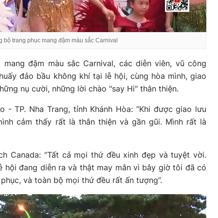
 bộ trang phục mang đậm màu sắc Carnival
 mang đậm màu sắc Carnival, các diễn viên, vũ công
uấy đảo bầu không khí tại lễ hội, cùng hòa mình, giao
những nụ cười, những lời chào "say Hi" thân thiện.
 - TP. Nha Trang, tỉnh Khánh Hòa: “Khi được giao lưu
mình cảm thấy rất là thân thiện và gần gũi. Mình rất là
h Canada: “Tất cả mọi thứ đều xinh đẹp và tuyệt vời.
ễ hội đang diễn ra và thật may mắn vì bây giờ tôi đã có
 phục, và toàn bộ mọi thứ đều rất ấn tượng”.