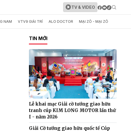
TV & VIDEO
NG NAM
VTV9 GIẢI TRÍ
ALO DOCTOR
MẠI ZÔ - MẠI ZÔ
TIN MỚI
Lễ khai mạc Giải cờ tướng giao hữu
tranh cúp KIM LONG MOTOR lần thứ
I - năm 2026
Giải Cờ tướng giao hữu quốc tế Cúp