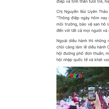
điệp và tinh thần tươi trẻ, 
Chị Nguyễn Bùi Uyên Thảo 
“Thông điệp ngày hôm nay c
môi trường, bảo vệ san hô l
đến với tất cả mọi người và 
Ngoài diễu hành thì những m
chòi càng làm lễ diễu hành 
hội đường phố đơn thuần, m
hội nhập quốc tế và khát v