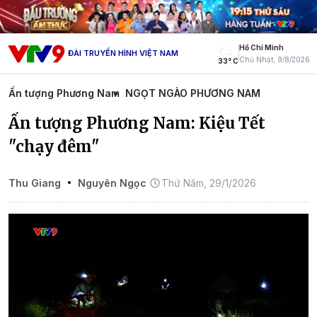
Hồ Chí Minh
ĐÀI TRUYỀN HÌNH VIỆT NAM
Chủ Nhật, 9/8/2026
33° C
Ấn tượng Phương Nam
NGỌT NGÀO PHƯƠNG NAM
Ấn tượng Phương Nam: Kiệu Tết
"chạy đêm"
Thu Giang
Nguyên Ngọc
Thứ Năm, 29/1/2026