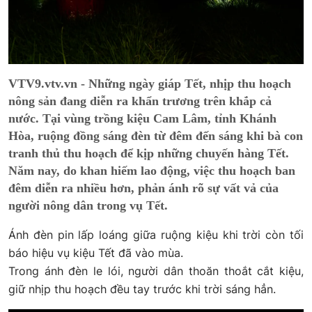
VTV9.vtv.vn - Những ngày giáp Tết, nhịp thu hoạch
nông sản đang diễn ra khẩn trương trên khắp cả
nước. Tại vùng trồng kiệu Cam Lâm, tỉnh Khánh
Hòa, ruộng đồng sáng đèn từ đêm đến sáng khi bà con
tranh thủ thu hoạch để kịp những chuyến hàng Tết.
Năm nay, do khan hiếm lao động, việc thu hoạch ban
đêm diễn ra nhiều hơn, phản ánh rõ sự vất vả của
người nông dân trong vụ Tết.
Ánh đèn pin lấp loáng giữa ruộng kiệu khi trời còn tối
báo hiệu vụ kiệu Tết đã vào mùa.
Trong ánh đèn le lói, người dân thoăn thoắt cắt kiệu,
giữ nhịp thu hoạch đều tay trước khi trời sáng hẳn.