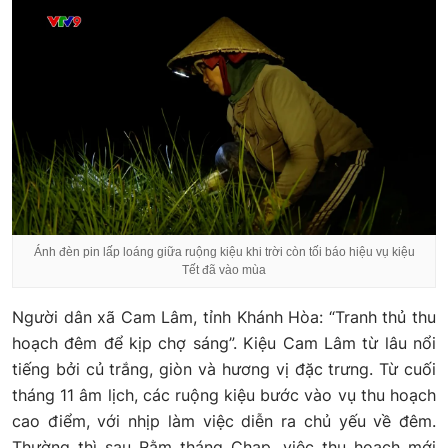
Ánh đèn pin lấp loáng giữa ruộng kiệu khi trời còn tối báo hiệu vụ kiệu
Tết đã vào mùa
Người dân xã Cam Lâm, tỉnh Khánh Hòa: “Tranh thủ thu
hoạch đêm để kịp chợ sáng”. Kiệu Cam Lâm từ lâu nổi
tiếng bởi củ trắng, giòn và hương vị đặc trưng. Từ cuối
tháng 11 âm lịch, các ruộng kiệu bước vào vụ thu hoạch
cao điểm, với nhịp làm việc diễn ra chủ yếu về đêm.
Thường thì sau Rằm tháng Chạp, việc thu hoạch mới