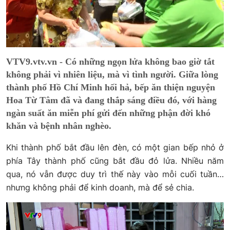
VTV9.vtv.vn - Có những ngọn lửa không bao giờ tắt
không phải vì nhiên liệu, mà vì tình người. Giữa lòng
thành phố Hồ Chí Minh hối hả, bếp ăn thiện nguyện
Hoa Từ Tâm đã và đang thắp sáng điều đó, với hàng
ngàn suất ăn miễn phí gửi đến những phận đời khó
khăn và bệnh nhân nghèo.
Khi thành phố bắt đầu lên đèn, có một gian bếp nhỏ ở
phía Tây thành phố cũng bắt đầu đỏ lửa. Nhiều năm
qua, nó vẫn được duy trì thế này vào mỗi cuối tuần…
nhưng không phải để kinh doanh, mà để sẻ chia.