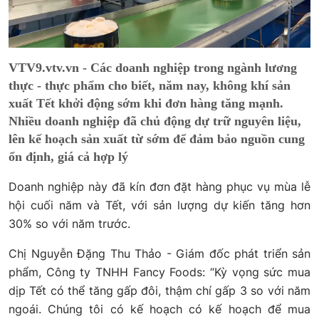
VTV9.vtv.vn - Các doanh nghiệp trong ngành lương
thực - thực phẩm cho biết, năm nay, không khí sản
xuất Tết khởi động sớm khi đơn hàng tăng mạnh.
Nhiều doanh nghiệp đã chủ động dự trữ nguyên liệu,
lên kế hoạch sản xuất từ sớm để đảm bảo nguồn cung
ổn định, giá cả hợp lý
Doanh nghiệp này đã kín đơn đặt hàng phục vụ mùa lễ
hội cuối năm và Tết, với sản lượng dự kiến tăng hơn
30% so với năm trước.
Chị Nguyễn Đặng Thu Thảo - Giám đốc phát triển sản
phẩm, Công ty TNHH Fancy Foods: “Kỳ vọng sức mua
dịp Tết có thể tăng gấp đôi, thậm chí gấp 3 so với năm
ngoái. Chúng tôi có kế hoạch có kế hoạch để mua