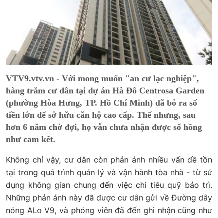
VTV9.vtv.vn - Với mong muốn "an cư lạc nghiệp",
hàng trăm cư dân tại dự án Hà Đô Centrosa Garden
(phường Hòa Hưng, TP. Hồ Chí Minh) đã bỏ ra số
tiền lớn để sở hữu căn hộ cao cấp. Thế nhưng, sau
hơn 6 năm chờ đợi, họ vẫn chưa nhận được sổ hồng
như cam kết.
Không chỉ vậy, cư dân còn phản ánh nhiều vấn đề tồn
tại trong quá trình quản lý và vận hành tòa nhà - từ sử
dụng không gian chung đến việc chi tiêu quỹ bảo trì.
Những phản ánh này đã được cư dân gửi về Đường dây
nóng ALo V9, và phóng viên đã đến ghi nhận cũng như