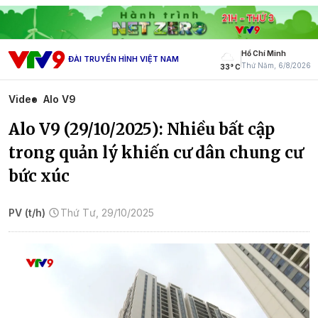
Hồ Chí Minh
ĐÀI TRUYỀN HÌNH VIỆT NAM
Thứ Năm, 6/8/2026
33° C
Video
Alo V9
Alo V9 (29/10/2025): Nhiều bất cập
trong quản lý khiến cư dân chung cư
bức xúc
PV (t/h)
Thứ Tư, 29/10/2025