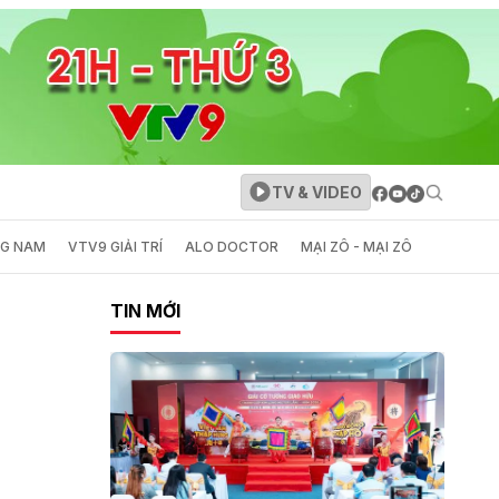
TV & VIDEO
NG NAM
VTV9 GIẢI TRÍ
ALO DOCTOR
MẠI ZÔ - MẠI ZÔ
TIN MỚI