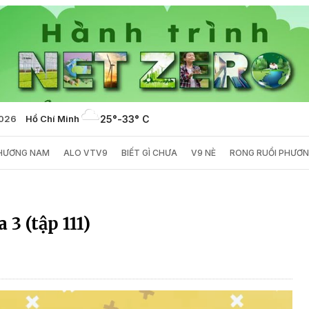
2026
Hồ Chí Minh
25°
-
33° C
PHƯƠNG NAM
ALO VTV9
BIẾT GÌ CHƯA
V9 NÈ
RONG RUỔI PHƯƠ
 3 (tập 111)