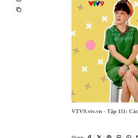
Current
0:01
/
Duration
5:02
VTV9.vtv.vn - Tập 111: Cách
Time
Share: