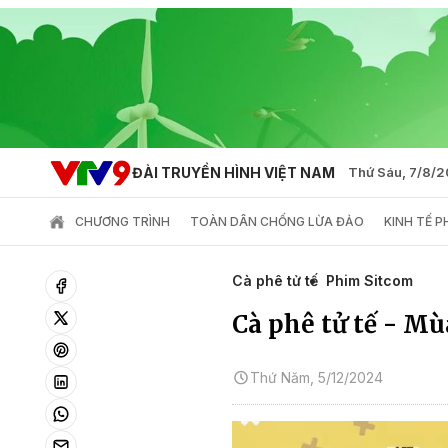
ĐÀI TRUYỀN HÌNH VIỆT NAM
Thứ Sáu, 7/8/
CHƯƠNG TRÌNH
TOÀN DÂN CHỐNG LỪA ĐẢO
KINH TẾ 
Cà phê tử tế
Phim Sitcom
Cà phê tử tế - Mùa
Thứ Năm, 5/12/2024