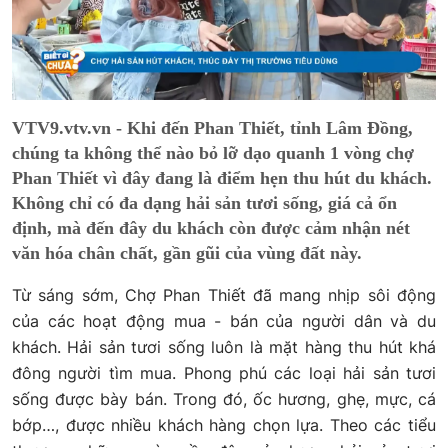
VTV9.vtv.vn - Khi đến Phan Thiết, tỉnh Lâm Đồng,
chúng ta không thể nào bỏ lỡ dạo quanh 1 vòng chợ
Phan Thiết vì đây đang là điểm hẹn thu hút du khách.
Không chỉ có đa dạng hải sản tươi sống, giá cả ổn
định, mà đến đây du khách còn được cảm nhận nét
văn hóa chân chất, gần gũi của vùng đất này.
Từ sáng sớm, Chợ Phan Thiết đã mang nhịp sôi động
của các hoạt động mua - bán của người dân và du
khách. Hải sản tươi sống luôn là mặt hàng thu hút khá
đông người tìm mua. Phong phú các loại hải sản tươi
sống được bày bán. Trong đó, ốc hương, ghẹ, mực, cá
bớp…, được nhiều khách hàng chọn lựa. Theo các tiểu