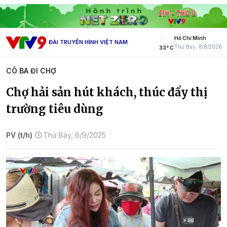
Hồ Chí Minh
ĐÀI TRUYỀN HÌNH VIỆT NAM
Thứ Bảy, 8/8/2026
33° C
CÔ BA ĐI CHỢ
Chợ hải sản hút khách, thúc đẩy thị
trường tiêu dùng
PV (t/h)
Thứ Bảy, 6/9/2025