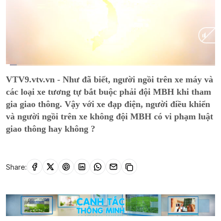
Current
0:15
/
Duration
13:23
VTV9.vtv.vn - Như đã biết, người ngồi trên xe máy và
Time
các loại xe tương tự bắt buộc phải đội MBH khi tham
gia giao thông. Vậy với xe đạp điện, người điều khiển
và người ngồi trên xe không đội MBH có vi phạm luật
giao thông hay không ?
Share: