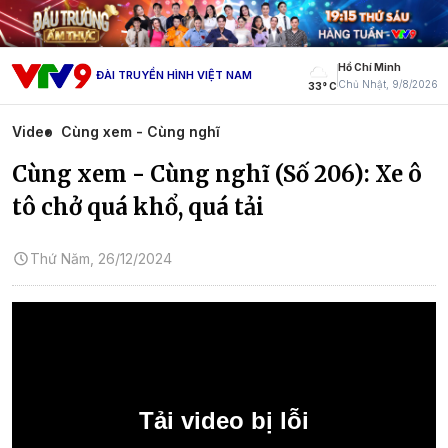
Hồ Chí Minh
ĐÀI TRUYỀN HÌNH VIỆT NAM
Chủ Nhật, 9/8/2026
33° C
Video
Cùng xem - Cùng nghĩ
Cùng xem - Cùng nghĩ (Số 206): Xe ô
tô chở quá khổ, quá tải
Thứ Năm, 26/12/2024
Tải video bị lỗi