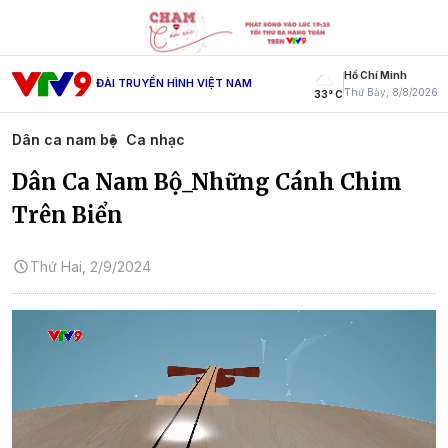
Hồ Chí Minh
ĐÀI TRUYỀN HÌNH VIỆT NAM
Thứ Bảy, 8/8/2026
33° C
Dân ca nam bộ
Ca nhạc
Dân Ca Nam Bộ_Những Cánh Chim
Trên Biển
Thứ Hai, 2/9/2024