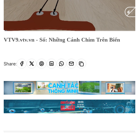
Current
0:11
/
Duration
27:53
VTV9.vtv.vn - Số: Những Cánh Chim Trên Biển
Time
Share: