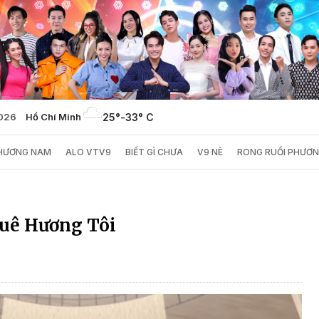
2026
Hồ Chí Minh
25°
-
33° C
PHƯƠNG NAM
ALO VTV9
BIẾT GÌ CHƯA
V9 NÈ
RONG RUỔI PHƯƠ
uê Hương Tôi