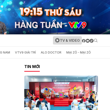
TV & VIDEO
NG NAM
VTV9 GIẢI TRÍ
ALO DOCTOR
MẠI ZÔ - MẠI ZÔ
TIN MỚI