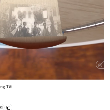
HD
Auto
ng Tôi