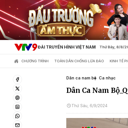
ĐÀI TRUYỀN HÌNH VIỆT NAM
Thứ Bảy, 8/8/
CHƯƠNG TRÌNH
TOÀN DÂN CHỐNG LỪA ĐẢO
KINH TẾ 
Dân ca nam bộ
Ca nhạc
Dân Ca Nam Bộ_Q
Thứ Sáu, 6/9/2024