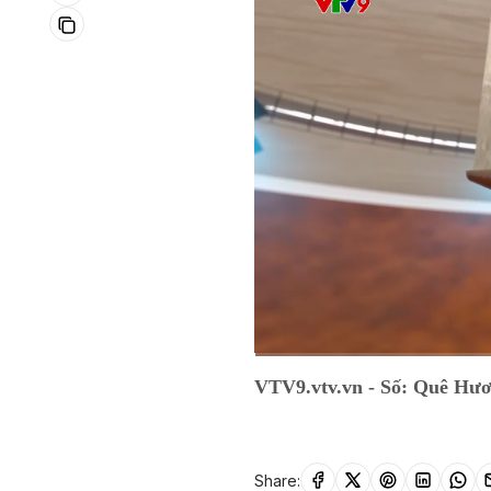
Current
0:01
/
Duration
28:33
VTV9.vtv.vn - Số: Quê Hươ
Time
Share: