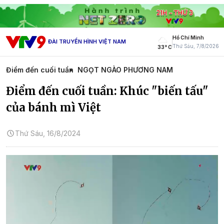
Hồ Chí Minh
ĐÀI TRUYỀN HÌNH VIỆT NAM
Thứ Sáu, 7/8/2026
33° C
Điểm đến cuối tuần
NGỌT NGÀO PHƯƠNG NAM
Điểm đến cuối tuần: Khúc "biến tấu"
của bánh mì Việt
Thứ Sáu, 16/8/2024