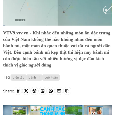
Current
0:02
/
Duration
9:18
VTV9.vtv.vn - Khi nhắc đến những món ăn đặc trưng
Time
của Việt Nam không thể nào không nhắc đến món
bánh mì, một món ăn quen thuộc với tất cả người dân
Việt. Bên cạnh bánh mì kẹp thịt thì hiện nay bánh mì
còn được biến tấu với nhiều hương vị độc đáo kích
thích vị giác người dùng
Tag:
biến tấu
bánh mì
cuối tuần
Share: