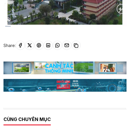
Current
0:10
/
Duration
11:24
Time
Share:
CÙNG CHUYÊN MỤC