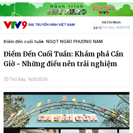
Hồ Chí Minh
ĐÀI TRUYỀN HÌNH VIỆT NAM
Thứ Bảy, 8/8/2026
33° C
Điểm đến cuối tuần
NGỌT NGÀO PHƯƠNG NAM
Điểm Đến Cuối Tuần: Khám phá Cần
Giờ - Những điều nên trải nghiệm
Thứ Bảy, 14/9/2024