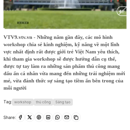
Current
0:05
/
Duration
9:29
VTV9.vtv.vn - Những năm gần đây, các mô hình
Time
workshop chia sẻ kinh nghiệm, kỹ năng về một lĩnh
vực nhất định rất được giới trẻ Việt Nam yêu thích,
khi tham gia workshop sẽ được hướng dẫn cụ thể,
được tự tay làm ra những sản phẩm thủ công mang
dấu ấn cá nhân vừa mang đến những trải nghiệm mới
mẻ, vừa đánh thức sự sáng tạo tiềm ẩn bên trong của
mỗi người
Tag:
workshop
thủ công
Sáng tạo
Share: