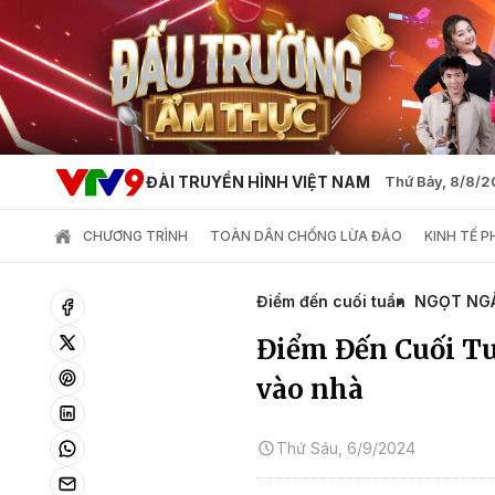
ĐÀI TRUYỀN HÌNH VIỆT NAM
Thứ Bảy, 8/8/
CHƯƠNG TRÌNH
TOÀN DÂN CHỐNG LỪA ĐẢO
KINH TẾ 
Điểm đến cuối tuần
NGỌT NG
Điểm Đến Cuối Tu
vào nhà
Thứ Sáu, 6/9/2024