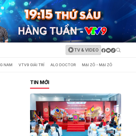
TV & VIDEO
NG NAM
VTV9 GIẢI TRÍ
ALO DOCTOR
MẠI ZÔ - MẠI ZÔ
TIN MỚI