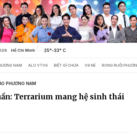
2026
Hồ Chí Minh
25°
-
33° C
PHƯƠNG NAM
ALO VTV9
BIẾT GÌ CHƯA
V9 NÈ
RONG RUỔI PHƯƠ
ÀO PHƯƠNG NAM
ần: Terrarium mang hệ sinh thái