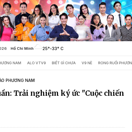
2026
Hồ Chí Minh
25°
-
33° C
PHƯƠNG NAM
ALO VTV9
BIẾT GÌ CHƯA
V9 NÈ
RONG RUỔI PHƯƠ
ÀO PHƯƠNG NAM
ần: Trải nghiệm ký ức "Cuộc chiến