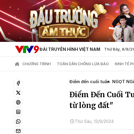
ĐÀI TRUYỀN HÌNH VIỆT NAM
Thứ Bảy, 8/8/
CHƯƠNG TRÌNH
TOÀN DÂN CHỐNG LỪA ĐẢO
KINH TẾ 
Điểm đến cuối tuần
NGỌT NG
Điểm Đến Cuối Tu
từ lòng đất"
Thứ Sáu, 13/9/2024