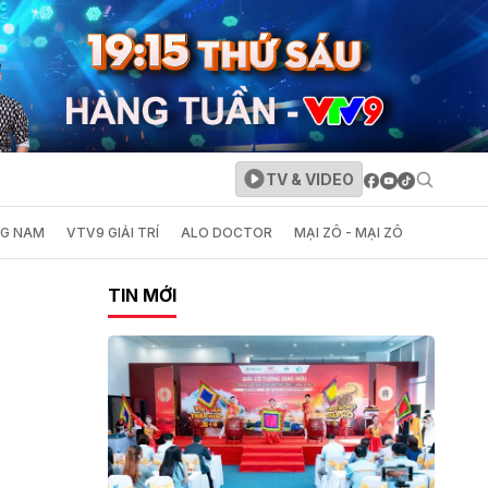
TV & VIDEO
NG NAM
VTV9 GIẢI TRÍ
ALO DOCTOR
MẠI ZÔ - MẠI ZÔ
TIN MỚI