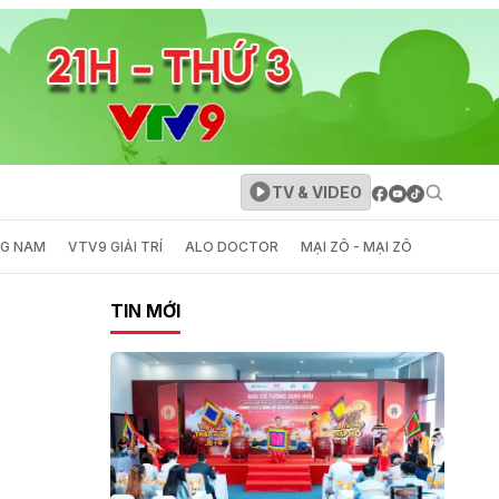
TV & VIDEO
NG NAM
VTV9 GIẢI TRÍ
ALO DOCTOR
MẠI ZÔ - MẠI ZÔ
TIN MỚI