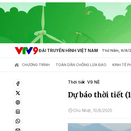
ĐÀI TRUYỀN HÌNH VIỆT NAM
Thứ Năm, 6/8/
CHƯƠNG TRÌNH
TOÀN DÂN CHỐNG LỪA ĐẢO
KINH TẾ 
Thời tiết
V9 NÈ
Dự báo thời tiết (
Chủ Nhật, 10/8/2025