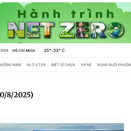
2026
Hồ Chí Minh
25°
-
33° C
PHƯƠNG NAM
ALO VTV9
BIẾT GÌ CHƯA
V9 NÈ
RONG RUỔI PHƯƠ
10/8/2025)