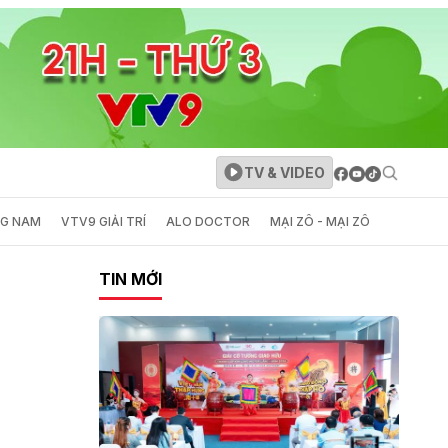
TV & VIDEO
NG NAM
VTV9 GIẢI TRÍ
ALO DOCTOR
MẠI ZÔ - MẠI ZÔ
TIN MỚI