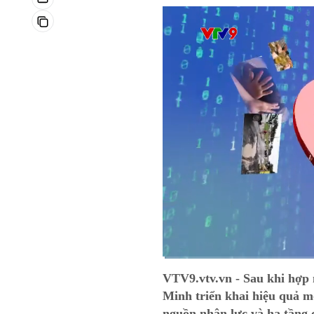
Current
0:03
/
Duration
12:59
VTV9.vtv.vn - Sau khi hợp
Time
Minh triển khai hiệu quả m
nguồn nhân lực và hạ tầng 