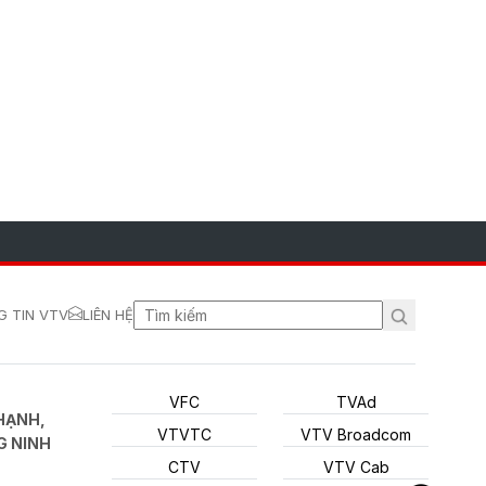
 TIN VTV
LIÊN HỆ
VFC
TVAd
HẠNH,
VTVTC
VTV Broadcom
G NINH
CTV
VTV Cab