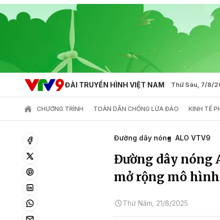
ĐÀI TRUYỀN HÌNH VIỆT NAM
Thứ Sáu, 7/8/
CHƯƠNG TRÌNH
TOÀN DÂN CHỐNG LỪA ĐẢO
KINH TẾ 
Đường dây nóng
ALO VTV9
Đường dây nóng A
mở rộng mô hình t
Thứ Năm, 21/8/2025