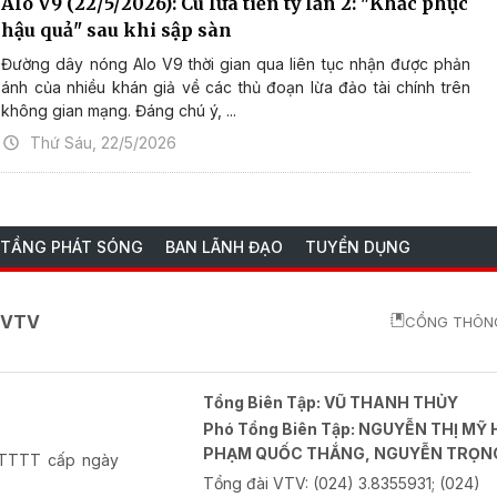
Alo V9 (22/5/2026): Cú lừa tiền tỷ lần 2: "Khắc phục
hậu quả" sau khi sập sàn
Đường dây nóng Alo V9 thời gian qua liên tục nhận được phản
ánh của nhiều khán giả về các thủ đoạn lừa đảo tài chính trên
không gian mạng. Đáng chú ý, ...
Thứ Sáu, 22/5/2026
 TẦNG PHÁT SÓNG
BAN LÃNH ĐẠO
TUYỂN DỤNG
o VTV
CỔNG THÔNG
Tổng Biên Tập:
VŨ THANH THỦY
Phó Tổng Biên Tập:
NGUYỄN THỊ MỸ 
PHẠM QUỐC THẮNG, NGUYỄN TRỌN
-BTTTT cấp ngày
Tổng đài VTV:
(024) 3.8355931; (024)