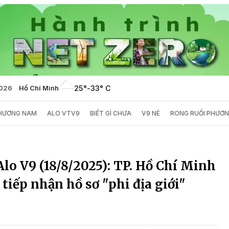
2026
Hồ Chí Minh
25°
-
33° C
PHƯƠNG NAM
ALO VTV9
BIẾT GÌ CHƯA
V9 NÈ
RONG RUỔI PHƯƠ
lo V9 (18/8/2025): TP. Hồ Chí Minh
iếp nhận hồ sơ "phi địa giới"