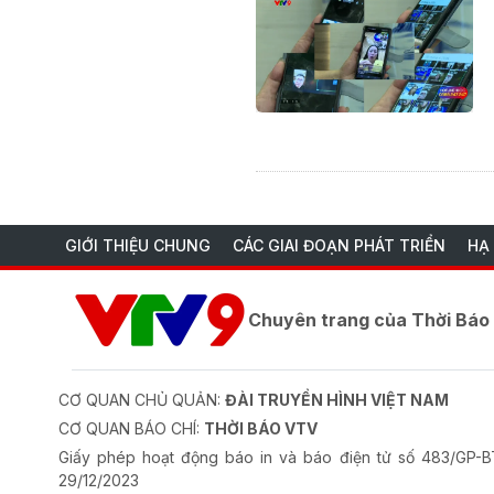
GIỚI THIỆU CHUNG
CÁC GIAI ĐOẠN PHÁT TRIỂN
HẠ
Chuyên trang của Thời Bá
CƠ QUAN CHỦ QUẢN:
ĐÀI TRUYỀN HÌNH VIỆT NAM
CƠ QUAN BÁO CHÍ:
THỜI BÁO VTV
Giấy phép hoạt động báo in và báo điện tử số 483/GP
29/12/2023