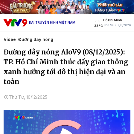
Hồ Chí Minh
ĐÀI TRUYỀN HÌNH VIỆT NAM
Thứ Sáu, 7/8/2026
33° C
Video
Đường dây nóng
Đường dây nóng AloV9 (08/12/2025):
TP. Hồ Chí Minh thúc đẩy giao thông
xanh hướng tới đô thị hiện đại và an
toàn
Thứ Tư, 10/12/2025