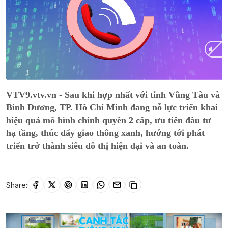
Current
0:02
/
Duration
15:01
VTV9.vtv.vn - Sau khi hợp nhất với tỉnh Vũng Tàu và
Time
Bình Dương, TP. Hồ Chí Minh đang nỗ lực triển khai
hiệu quả mô hình chính quyền 2 cấp, ưu tiên đầu tư
hạ tầng, thúc đẩy giao thông xanh, hướng tới phát
triển trở thành siêu đô thị hiện đại và an toàn.
Share: