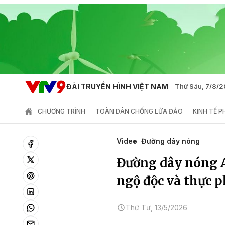
ĐÀI TRUYỀN HÌNH VIỆT NAM
Thứ Sáu, 7/8/
CHƯƠNG TRÌNH
TOÀN DÂN CHỐNG LỪA ĐẢO
KINH TẾ 
Video
Đường dây nóng
Đường dây nóng A
ngộ độc và thực 
Thứ Tư, 13/5/2026