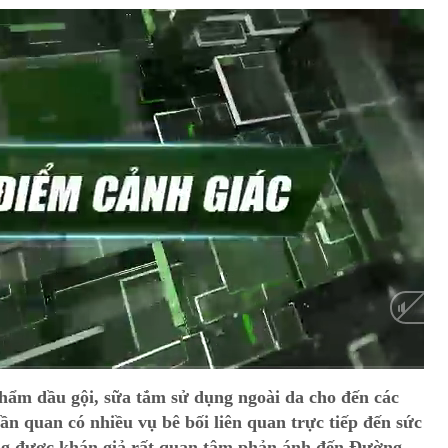
Auto
hẩm dầu gội, sữa tắm sử dụng ngoài da cho đến các
n quan có nhiều vụ bê bối liên quan trực tiếp đến sức
ng được khán giả rất quan tâm phản ánh đến Đường