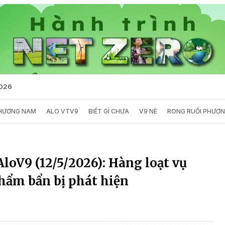
2026
PHƯƠNG NAM
ALO VTV9
BIẾT GÌ CHƯA
V9 NÈ
RONG RUỔI PHƯƠ
loV9 (12/5/2026): Hàng loạt vụ
phẩm bẩn bị phát hiện