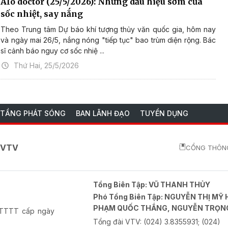
Alo doctor (25/5/2026): Những dấu hiệu sớm của
sốc nhiệt, say nắng
Theo Trung tâm Dự báo khí tượng thủy văn quốc gia, hôm nay
và ngày mai 26/5, nắng nóng "tiếp tục" bao trùm diện rộng. Bác
sĩ cảnh báo nguy cơ sốc nhiệ ...
Thứ Hai, 25/5/2026
 TẦNG PHÁT SÓNG
BAN LÃNH ĐẠO
TUYỂN DỤNG
o VTV
CỔNG THÔNG
Tổng Biên Tập:
VŨ THANH THỦY
Phó Tổng Biên Tập:
NGUYỄN THỊ MỸ 
PHẠM QUỐC THẮNG, NGUYỄN TRỌN
-BTTTT cấp ngày
Tổng đài VTV:
(024) 3.8355931; (024)