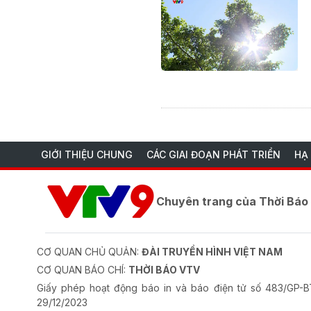
GIỚI THIỆU CHUNG
CÁC GIAI ĐOẠN PHÁT TRIỂN
HẠ
Chuyên trang của Thời Bá
CƠ QUAN CHỦ QUẢN:
ĐÀI TRUYỀN HÌNH VIỆT NAM
CƠ QUAN BÁO CHÍ:
THỜI BÁO VTV
Giấy phép hoạt động báo in và báo điện tử số 483/GP
29/12/2023