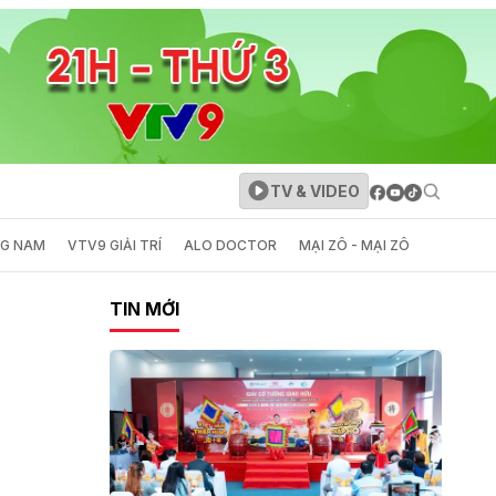
TV & VIDEO
NG NAM
VTV9 GIẢI TRÍ
ALO DOCTOR
MẠI ZÔ - MẠI ZÔ
TIN MỚI