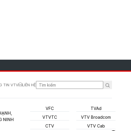
 TIN VTV
LIÊN HỆ
VFC
TVAd
HẠNH,
VTVTC
VTV Broadcom
G NINH
CTV
VTV Cab