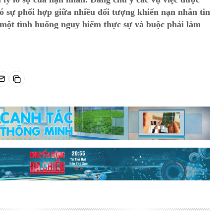
ó sự phối hợp giữa nhiều đối tượng khiến nạn nhân tin
một tình huống nguy hiểm thực sự và buộc phải làm