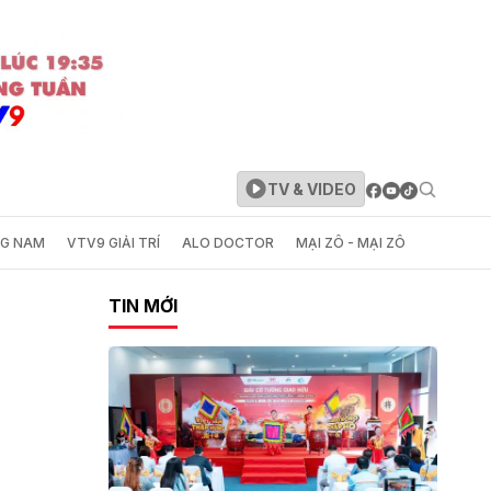
TV & VIDEO
NG NAM
VTV9 GIẢI TRÍ
ALO DOCTOR
MẠI ZÔ - MẠI ZÔ
TIN MỚI