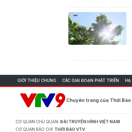
GIỚI THIỆU CHUNG
CÁC GIAI ĐOẠN PHÁT TRIỂN
HẠ
Chuyên trang của Thời Bá
CƠ QUAN CHỦ QUẢN:
ĐÀI TRUYỀN HÌNH VIỆT NAM
CƠ QUAN BÁO CHÍ:
THỜI BÁO VTV