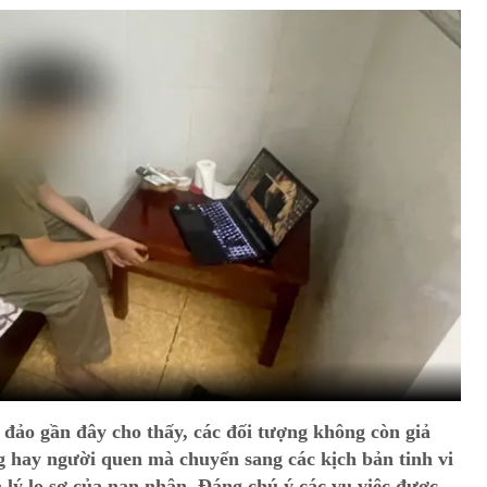
 đảo gần đây cho thấy, các đối tượng không còn giả
 hay người quen mà chuyển sang các kịch bản tinh vi
 lý lo sợ của nạn nhân. Đáng chú ý các vụ việc được