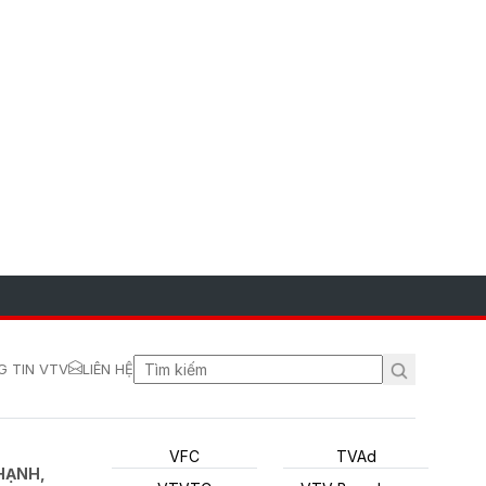
 TIN VTV
LIÊN HỆ
VFC
TVAd
HẠNH,