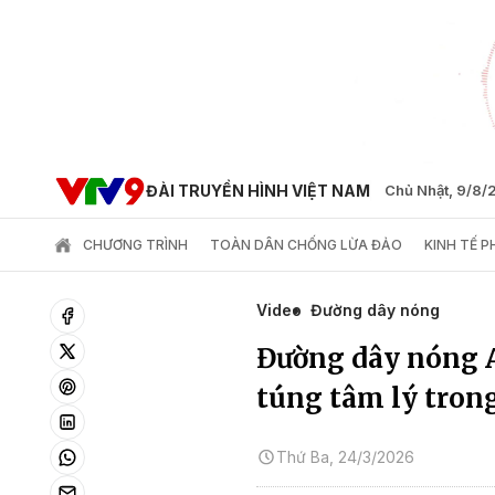
ĐÀI TRUYỀN HÌNH VIỆT NAM
Chủ Nhật, 9/8
CHƯƠNG TRÌNH
TOÀN DÂN CHỐNG LỪA ĐẢO
KINH TẾ 
Video
Đường dây nóng
Đường dây nóng A
túng tâm lý trong
Thứ Ba, 24/3/2026