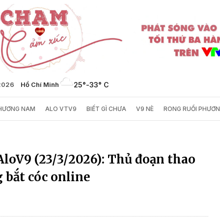
/2026
Hồ Chí Minh
25°
-
33° C
PHƯƠNG NAM
ALO VTV9
BIẾT GÌ CHƯA
V9 NÈ
RONG RUỔI PHƯƠ
loV9 (23/3/2026): Thủ đoạn thao
 bắt cóc online