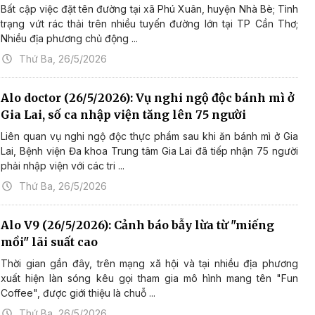
Bất cập việc đặt tên đường tại xã Phú Xuân, huyện Nhà Bè; Tình
trạng vứt rác thải trên nhiều tuyến đường lớn tại TP Cần Thơ;
Nhiều địa phương chủ động ...
Thứ Ba, 26/5/2026
Alo doctor (26/5/2026): Vụ nghi ngộ độc bánh mì ở
Gia Lai, số ca nhập viện tăng lên 75 người
Liên quan vụ nghi ngộ độc thực phẩm sau khi ăn bánh mì ở Gia
Lai, Bệnh viện Đa khoa Trung tâm Gia Lai đã tiếp nhận 75 người
phải nhập viện với các tri ...
Thứ Ba, 26/5/2026
Alo V9 (26/5/2026): Cảnh báo bẫy lừa từ "miếng
mồi" lãi suất cao
Thời gian gần đây, trên mạng xã hội và tại nhiều địa phương
xuất hiện làn sóng kêu gọi tham gia mô hình mang tên "Fun
Coffee", được giới thiệu là chuỗ ...
Thứ Ba, 26/5/2026