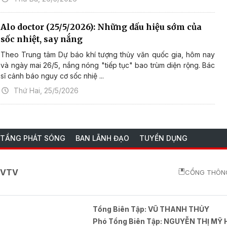
Alo doctor (25/5/2026): Những dấu hiệu sớm của
sốc nhiệt, say nắng
Theo Trung tâm Dự báo khí tượng thủy văn quốc gia, hôm nay
và ngày mai 26/5, nắng nóng "tiếp tục" bao trùm diện rộng. Bác
sĩ cảnh báo nguy cơ sốc nhiệ ...
Thứ Hai, 25/5/2026
 TẦNG PHÁT SÓNG
BAN LÃNH ĐẠO
TUYỂN DỤNG
o VTV
CỔNG THÔNG
Tổng Biên Tập:
VŨ THANH THỦY
Phó Tổng Biên Tập:
NGUYỄN THỊ MỸ 