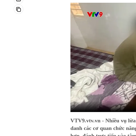
VTV9.vtv.vn - Nhiều vụ lừa
danh các cơ quan chức năng
hơn, đánh trực tiếp vào tâm