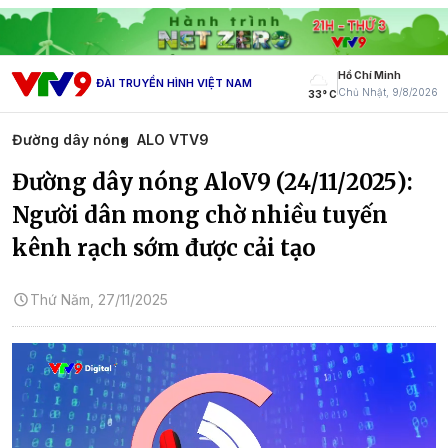
Hồ Chí Minh
ĐÀI TRUYỀN HÌNH VIỆT NAM
Chủ Nhật, 9/8/2026
33° C
Đường dây nóng
ALO VTV9
Đường dây nóng AloV9 (24/11/2025):
Người dân mong chờ nhiều tuyến
kênh rạch sớm được cải tạo
Thứ Năm, 27/11/2025