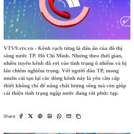
Current
0:01
/
Duration
13:54
VTV9.vtv.vn - Kênh rạch từng là dấu ấn của đô thị
Time
sông nước TP. Hồ Chí Minh. Nhưng theo thời gian,
nhiều tuyến kênh đã rơi vào tình trạng ô nhiễm và bị
lấn chiếm nghiêm trọng. Với người dân TP, mong
muốn cải tạo lại các dòng kênh này là yêu cầu cấp
thiết không chỉ để nâng chất lượng sống mà còn giúp
cải thiện tình trạng ngập nước đang rất phức tạp.
Share: