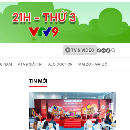
TV & VIDEO
NG NAM
VTV9 GIẢI TRÍ
ALO DOCTOR
MẠI ZÔ - MẠI ZÔ
TIN MỚI