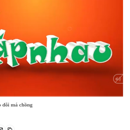
HD
Auto
o dõi má chồng