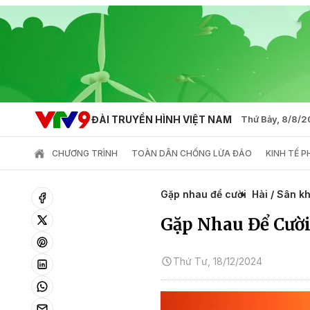
ĐÀI TRUYỀN HÌNH VIỆT NAM
Thứ Bảy, 8/8/
CHƯƠNG TRÌNH
TOÀN DÂN CHỐNG LỪA ĐẢO
KINH TẾ 
Gặp nhau để cười
Hài / Sân k
Gặp Nhau Để Cười
Thứ Tư, 18/12/2024