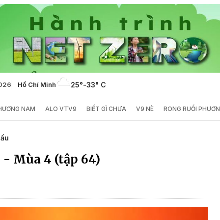
2026
Hồ Chí Minh
25°
-
33° C
PHƯƠNG NAM
ALO VTV9
BIẾT GÌ CHƯA
V9 NÈ
RONG RUỔI PHƯƠ
hấu
 - Mùa 4 (tập 64)