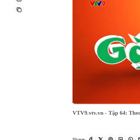
Current
0:03
/
Duration
6:56
VTV9.vtv.vn - Tập 64: The
Time
Share: