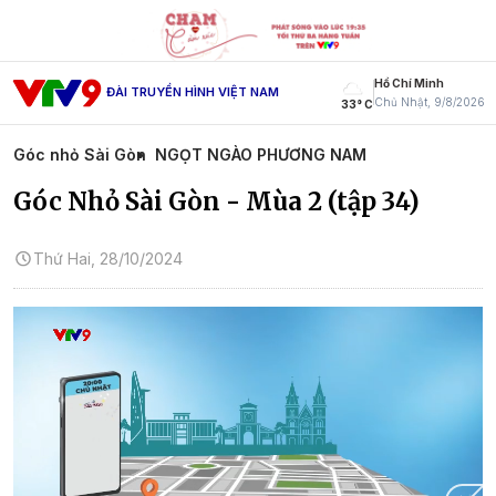
Hồ Chí Minh
ĐÀI TRUYỀN HÌNH VIỆT NAM
Chủ Nhật, 9/8/2026
33° C
Góc nhỏ Sài Gòn
NGỌT NGÀO PHƯƠNG NAM
Góc Nhỏ Sài Gòn - Mùa 2 (tập 34)
Thứ Hai, 28/10/2024