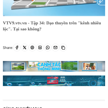
Current
0:01
/
Duration
9:32
VTV9.vtv.vn - Tập 34: Dạo thuyền trên "kênh nhiêu
Time
lộc". Tại sao không?
Share: