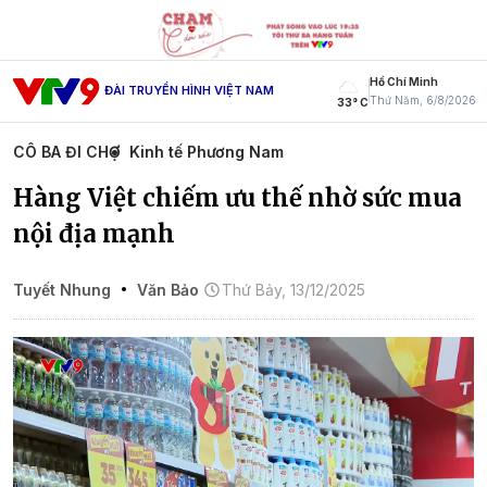
Hồ Chí Minh
ĐÀI TRUYỀN HÌNH VIỆT NAM
Thứ Năm, 6/8/2026
33° C
CÔ BA ĐI CHỢ
Kinh tế Phương Nam
Hàng Việt chiếm ưu thế nhờ sức mua
nội địa mạnh
Tuyết Nhung
Văn Bảo
Thứ Bảy, 13/12/2025