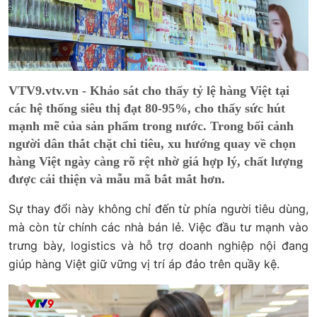
VTV9.vtv.vn - Khảo sát cho thấy tỷ lệ hàng Việt tại
các hệ thống siêu thị đạt 80-95%, cho thấy sức hút
mạnh mẽ của sản phẩm trong nước. Trong bối cảnh
người dân thắt chặt chi tiêu, xu hướng quay về chọn
hàng Việt ngày càng rõ rệt nhờ giá hợp lý, chất lượng
được cải thiện và mẫu mã bắt mắt hơn.
Sự thay đổi này không chỉ đến từ phía người tiêu dùng,
mà còn từ chính các nhà bán lẻ. Việc đầu tư mạnh vào
trưng bày, logistics và hỗ trợ doanh nghiệp nội đang
giúp hàng Việt giữ vững vị trí áp đảo trên quầy kệ.