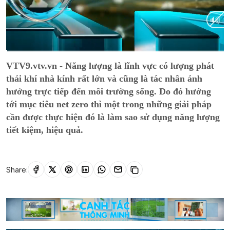
Current
0:03
/
Duration
14:38
VTV9.vtv.vn - Năng lượng là lĩnh vực có lượng phát
Time
thải khí nhà kính rất lớn và cũng là tác nhân ảnh
hưởng trực tiếp đến môi trường sống. Do đó hướng
tới mục tiêu net zero thì một trong những giải pháp
cần được thực hiện đó là làm sao sử dụng năng lượng
tiết kiệm, hiệu quả.
Share: