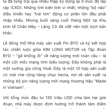
ta đã từng trải qua nhiều thập kỷ dừng lại ở mức độ lắp
ráp (CKD). Những linh kiện tinh vi nhất, những "bộ não"
điều khiển hay "trái tim" động cơ phần lớn đều phải
nhập khẩu. Nhưng buổi sáng cuối tháng Một tại Khu
kinh tế Chân Mây – Lăng Cô đã viết nên một kịch bản
khác.
Lễ động thổ Nhà máy sản xuất Pin BYD và ký kết hợp
tác chiến lược giữa KIM LONG MOTOR và Tập đoàn
BYD – "gã khổng lồ" về năng lượng mới toàn cầu – là
một cột mốc mang tính biểu tượng. Đây không phải là
một xưởng gia công thuê. Đây là một tổ hợp sản xuất
có mái che rộng hàng chục hecta, nơi sẽ sản xuất ra
những bộ pin năng lượng mới mang thương hiệu "Made
in Vietnam".
Với tổng mức đầu tư 130 triệu USD chia làm hai giai
đoạn, nhà máy được định hướng trở thành tâm điểm