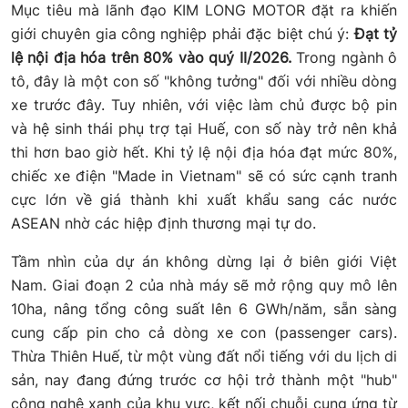
Mục tiêu mà lãnh đạo KIM LONG MOTOR đặt ra khiến
giới chuyên gia công nghiệp phải đặc biệt chú ý:
Đạt tỷ
lệ nội địa hóa trên 80% vào quý II/2026.
Trong ngành ô
tô, đây là một con số "không tưởng" đối với nhiều dòng
xe trước đây. Tuy nhiên, với việc làm chủ được bộ pin
và hệ sinh thái phụ trợ tại Huế, con số này trở nên khả
thi hơn bao giờ hết. Khi tỷ lệ nội địa hóa đạt mức 80%,
chiếc xe điện "Made in Vietnam" sẽ có sức cạnh tranh
cực lớn về giá thành khi xuất khẩu sang các nước
ASEAN nhờ các hiệp định thương mại tự do.
Tầm nhìn của dự án không dừng lại ở biên giới Việt
Nam. Giai đoạn 2 của nhà máy sẽ mở rộng quy mô lên
10ha, nâng tổng công suất lên 6 GWh/năm, sẵn sàng
cung cấp pin cho cả dòng xe con (passenger cars).
Thừa Thiên Huế, từ một vùng đất nổi tiếng với du lịch di
sản, nay đang đứng trước cơ hội trở thành một "hub"
công nghệ xanh của khu vực, kết nối chuỗi cung ứng từ